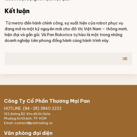
Kết luận
Từ metro đến hành chính công, sự xuất hiện của robot phục vụ
đang mở ra một kỷ nguyên mới cho đô thị Việt Nam – thông minh,
hiện đại và gần gũi. Và Pan Robotics tự hào là một trong những
doanh nghiệp tiên phong đồng hành cùng hành trình này.
list
Công Ty Cổ Phần Thương Mại Pan
HOTLINE: (84-28) 3840 2222
142 đường B2, Khu đô thị Sala,
Phường An Khánh, TP. HCM
Email: contact@pantrading.vn
Văn phòng đại diện