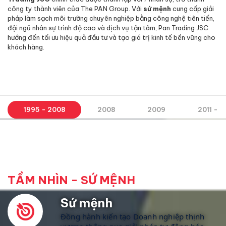
công ty thành viên của The PAN Group. Với
sứ mệnh
cung cấp giải
pháp làm sạch môi trường chuyên nghiệp bằng công nghệ tiên tiến,
đội ngũ nhân sự trình độ cao và dịch vụ tận tâm, Pan Trading JSC
hướng đến tối ưu hiệu quả đầu tư và tạo giá trị kinh tế bền vững cho
khách hàng.
1995 - 2008
2008
2009
2011 - 2
TẦM NHÌN - SỨ MỆNH
Sứ mệnh
Đồng hành kiến tạo Doanh nghiệp thịnh 