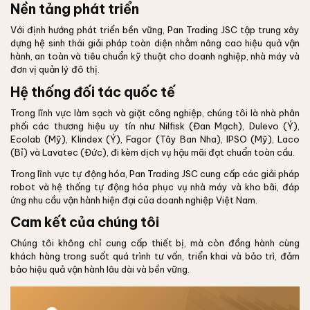
Nền tảng phát triển
Với định hướng phát triển bền vững, Pan Trading JSC tập trung xây
dựng hệ sinh thái giải pháp toàn diện nhằm nâng cao hiệu quả vận
hành, an toàn và tiêu chuẩn kỹ thuật cho doanh nghiệp, nhà máy và
đơn vị quản lý đô thị.
Hệ thống đối tác quốc tế
Trong lĩnh vực làm sạch và giặt công nghiệp, chúng tôi là nhà phân
phối các thương hiệu uy tín như Nilfisk (Đan Mạch), Dulevo (Ý),
Ecolab (Mỹ), Klindex (Ý), Fagor (Tây Ban Nha), IPSO (Mỹ), Laco
(Bỉ) và Lavatec (Đức), đi kèm dịch vụ hậu mãi đạt chuẩn toàn cầu.
Trong lĩnh vực tự động hóa, Pan Trading JSC cung cấp các giải pháp
robot và hệ thống tự động hóa phục vụ nhà máy và kho bãi, đáp
ứng nhu cầu vận hành hiện đại của doanh nghiệp Việt Nam.
Cam kết của chúng tôi
Chúng tôi không chỉ cung cấp thiết bị, mà còn đồng hành cùng
khách hàng trong suốt quá trình tư vấn, triển khai và bảo trì, đảm
bảo hiệu quả vận hành lâu dài và bền vững.