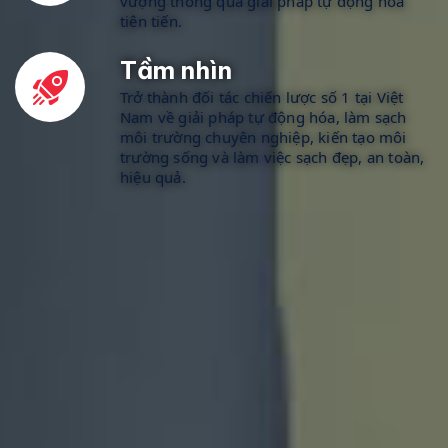
vượng thông qua giải pháp tự động hóa 
tiên tiến.
Tầm nhìn
Trở thành đối tác chiến lược số 1 tại Việt 
Nam về giải pháp tự động hóa, làm sạch 
môi trường chuyên nghiệp, kiến tạo môi 
trường sống và làm việc sạch đẹp, an toàn, 
hiệu quả.