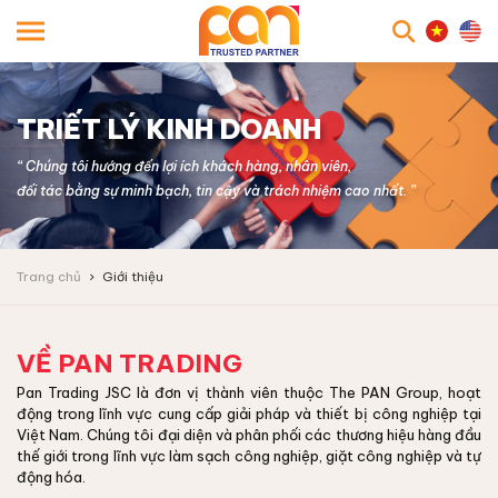
searc
TRIẾT LÝ KINH DOANH
“ Chúng tôi hướng đến lợi ích khách hàng, nhân viên,
đối tác bằng sự minh bạch, tin cậy và trách nhiệm cao nhất. ”
Trang chủ
Giới thiệu
VỀ PAN TRADING
Pan Trading JSC là đơn vị thành viên thuộc The PAN Group, hoạt
động trong lĩnh vực cung cấp giải pháp và thiết bị công nghiệp tại
Việt Nam. Chúng tôi đại diện và phân phối các thương hiệu hàng đầu
thế giới trong lĩnh vực làm sạch công nghiệp, giặt công nghiệp và tự
động hóa.