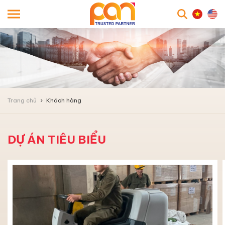
searc
Trang chủ
Khách hàng
DỰ ÁN TIÊU BIỂU