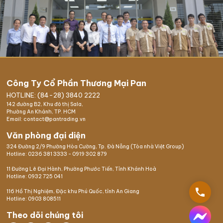
Công Ty Cổ Phần Thương Mại Pan
HOTLINE: (84-28) 3840 2222
142 đường B2, Khu đô thị Sala,
Phường An Khánh, TP. HCM
Email: contact@pantrading.vn
Văn phòng đại diện
324 Đường 2/9 Phường Hòa Cường, Tp. Đà Nẵng (Tòa nhà Việt Group)
Hotline:
0236 381 3333
-
0919 302 879
11 Đường Lê Đại Hành, Phường Phước Tiến, Tỉnh Khánh Hoà
Hotline:
0932 725 041
phone
116 Hồ Thị Nghiệm,
Đặc khu Phú Quốc
, tỉnh An Giang
Hotline:
0903 808511
Theo dõi chúng tôi