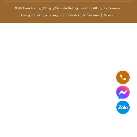
© 2021 Pan Trading (Công ty Cổ phần Thương mại Pan). All Rights Reserved.
Thông báo về quyền riêng tư
Điều khoản & điều kiện
Sitemap
phone