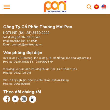
searc
Công Ty Cổ Phần Thương Mại Pan
HOTLINE: (84-28) 3840 2222
142 đường B2, Khu đô thị Sala,
Phường An Khánh, TP. HCM
Email: contact@pantrading.vn
Văn phòng đại diện
324 Đường 2/9 Phường Hòa Cường, Tp. Đà Nẵng (Tòa nhà Việt Group)
Hotline:
0236 381 3333
-
0919 302 879
11 Đường Lê Đại Hành, Phường Phước Tiến, Tỉnh Khánh Hoà
Hotline:
0932 725 041
116 Hồ Thị Nghiệm,
Đặc khu Phú Quốc
, tỉnh An Giang
Hotline:
0903 808511
Theo dõi chúng tôi