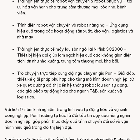
Trải nghiệm thực tế r
obot vận chuyển & robot phục vụ – tối
ưu hóa vận hành cho trung tâm thương mại, tòa nhà, bệnh
viện.
Trình diễn robot vận chuyển và robot nâng hạ – Ứng dụng
hiệu quả trong các hoạt động sản xuất, kho vận, logistics và
nhà máy.
Trải nghiệm thực tế máy lau sàn ngồi lái Nilfisk SC2000 –
Thiết bị hiện đại giúp làm sạch hiệu quả các không gian diện
tích lớn như nhà xưởng, trung tâm thương mại, kho bãi.
Trò chuyện trực tiếp cùng đội ngũ chuyên gia Pan – Giải đáp,
thiết kế giải pháp phù hợp cho từng mô hình doanh nghiệp, từ
xe quét đường đô thị đến hệ thống robot lau sàn tự động,
các giải pháp tự động hóa cho ngành F&B, sản xuất và
logistics.
Với hơn 17 năm kinh nghiệm trong lĩnh vực tự động hóa và vệ sinh
công nghiệp, Pan Trading tự hào là đối tác tin cậy của hàng nghìn
doanh nghiệp, góp phần thúc đẩy quá trình chuyển đổi số và vận
hành hiệu quả trong đô thị hiện đại.
Ngoài ra, sự kiện còn kết nối với hàng trăm doanh nghiệp & chuyên