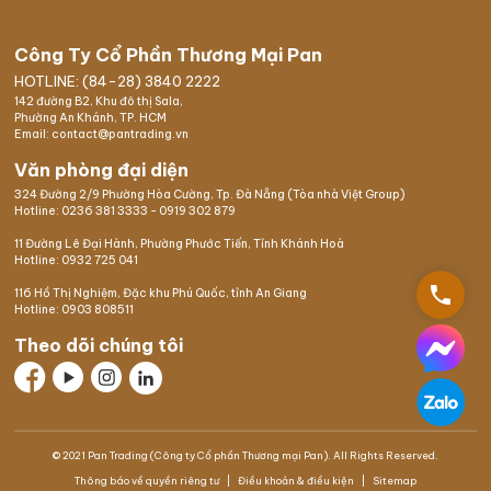
Công Ty Cổ Phần Thương Mại Pan
HOTLINE: (84-28) 3840 2222
142 đường B2, Khu đô thị Sala,
Phường An Khánh, TP. HCM
Email: contact@pantrading.vn
Văn phòng đại diện
324 Đường 2/9 Phường Hòa Cường, Tp. Đà Nẵng (Tòa nhà Việt Group)
Hotline:
0236 381 3333
-
0919 302 879
11 Đường Lê Đại Hành, Phường Phước Tiến, Tỉnh Khánh Hoà
Hotline:
0932 725 041
phone
116 Hồ Thị Nghiệm,
Đặc khu Phú Quốc
, tỉnh An Giang
Hotline:
0903 808511
Theo dõi chúng tôi
© 2021 Pan Trading (Công ty Cổ phần Thương mại Pan). All Rights Reserved.
Thông báo về quyền riêng tư
Điều khoản & điều kiện
Sitemap