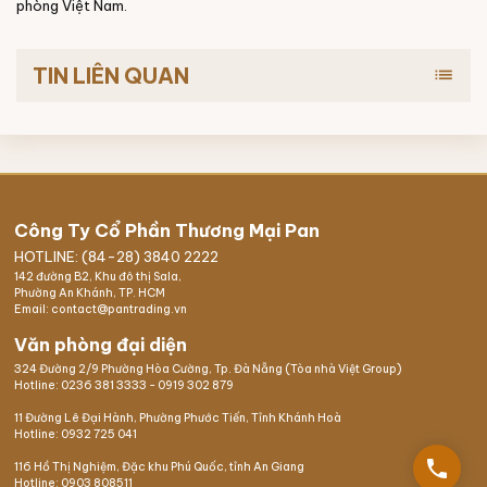
phòng Việt Nam.
TIN LIÊN QUAN
list
Công Ty Cổ Phần Thương Mại Pan
HOTLINE: (84-28) 3840 2222
142 đường B2, Khu đô thị Sala,
Phường An Khánh, TP. HCM
Email: contact@pantrading.vn
Văn phòng đại diện
324 Đường 2/9 Phường Hòa Cường, Tp. Đà Nẵng (Tòa nhà Việt Group)
Hotline:
0236 381 3333
-
0919 302 879
11 Đường Lê Đại Hành, Phường Phước Tiến, Tỉnh Khánh Hoà
Hotline:
0932 725 041
phone
116 Hồ Thị Nghiệm,
Đặc khu Phú Quốc
, tỉnh An Giang
Hotline:
0903 808511