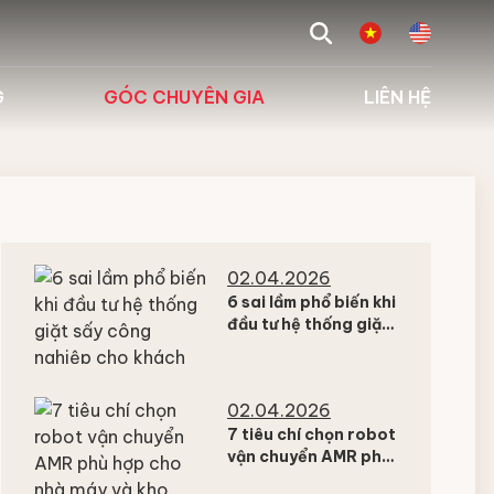
search
G
GÓC CHUYÊN GIA
LIÊN HỆ
 biểu
Tư vấn giải pháp
g
Kiến thức chuyên ngành
Hỏi đáp
02.04.2026
6 sai lầm phổ biến khi
đầu tư hệ thống giặt
sấy công nghiệp cho
khách sạn và bệnh
viện
02.04.2026
7 tiêu chí chọn robot
vận chuyển AMR phù
hợp cho nhà máy và