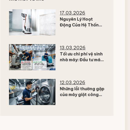
kho hàng
17.03.2026
Nguyên Lý Hoạt
Động Của Hệ Thống
Hút – Lọc Trong Máy
Chà Sàn Công
Nghiệp
13.03.2026
Tối ưu chi phí vệ sinh
nhà máy: Đầu tư máy
mới hay tối ưu thiết bị
hiện có?
12.03.2026
Những lỗi thường gặp
của máy giặt công
nghiệp sau thời gian
ngưng vận hành dài