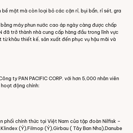
ề mặt mà còn loại bỏ các cặn rỉ, bụi bẩn, rỉ sét, gra
h bằng
máy phun nước cao áp
ngày càng được chấp
IN đã trở thành nhà cung cấp hàng đầu trong lĩnh vực
từ khâu thiết kế, sản xuất đến phục vụ hậu mãi và
Công ty PAN PACIFIC CORP. với hơn 5,000 nhân viên
 hoạt động chính:
phối chính thức tại Việt Nam của tập đoàn Nilfisk –
Klindex (Ý),Filmop (Ý),Girbau ( Tây Ban Nha),Danube