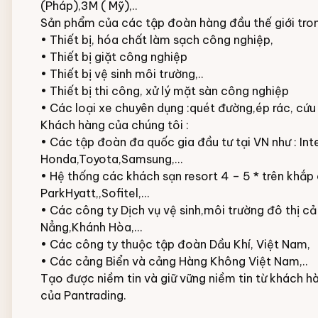
(Pháp),3M ( Mỹ),..
Sản phẩm của các tập đoàn hàng đầu thế giới tron
• Thiết bị, hóa chất làm sạch công nghiệp,
•
Thiết bị giặt công nghiệp
• Thiết bị vệ sinh môi trường,..
• Thiết bị thi công,
xử lý mặt sàn công nghiệp
• Các loại xe chuyên dụng :quét đường,ép rác, cứu h
Khách hàng của chúng tôi :
• Các tập đoàn đa quốc gia đầu tư tại VN như : Int
Honda,Toyota,Samsung,...
• Hệ thống các khách sạn resort 4 – 5 * trên khắp
ParkHyatt,,Sofitel,...
• Các công ty Dịch vụ vệ sinh,môi trường đô thị c
Nẳng,Khánh Hòa,…
• Các công ty thuộc tập đoàn Dầu Khí, Việt Nam,
• Các cảng Biển và cảng Hàng Không Việt Nam,..
Tạo được niềm tin và giữ vững niềm tin từ khách h
của Pantrading.