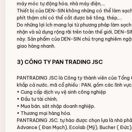
máy móc tự động hóa, nhà máy điện,…
Thiết bị của DEN-SIN không những có thể làm sạch b
phít thậm chí có thể cắt được bê tông, thép,...
Do những lợi ích mang lại từ phương pháp làm sạc
nhận và sử dụng rộng rãi trên toàn thế giới, DEN-S
này. Sản phẩm của DEN-SIN chú trọng nghiêm ngặt 
giao hàng nhanh.
3) CÔNG TY
PAN TRADING
JSC
PANTRADING JSC là Công ty thành viên của Tổng 
khắp cả nước, mã cổ phiếu : PAN, gồm các lĩnh vực
• Cung cấp dịch vụ vệ sinh công nghiệp
• Đầu tư tài chính,
• Mua bán, sát nhập doanh nghiệp.
• Thương mại hàng hóa.
PANTRADING JSC. tự hào được chọn lựa là nhà phân 
Advance ( Đan Mạch), Ecolab (Mỹ), Bucher ( Đức),