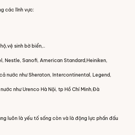
g các lĩnh vực:
ộ,vệ sinh bờ biển,..
el, Nestle, Sanofi, American Standard,Heiniken,
 cả nước như Sheraton, Intercontinental, Legend,
ả nước như Urenco Hà Nội, tp Hồ Chí Minh,Đà
àng luôn là yếu tố sống còn và là động lực phấn đấu