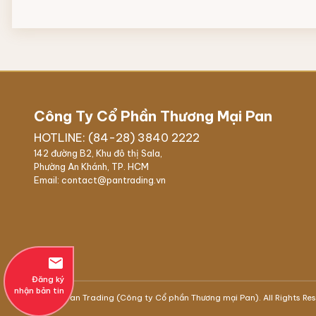
Công Ty Cổ Phần Thương Mại Pan
HOTLINE: (84-28) 3840 2222
142 đường B2, Khu đô thị Sala,
Phường An Khánh, TP. HCM
Email: contact@pantrading.vn
email
Đăng ký
nhận bản tin
© 2021 Pan Trading (Công ty Cổ phần Thương mại Pan). All Rights Re