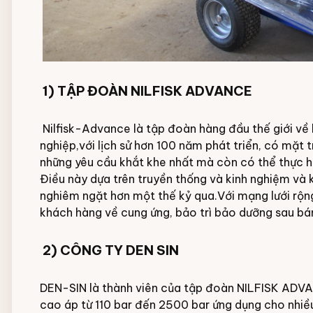
1) TẬP ĐOÀN NILFISK ADVANCE
Nilfisk-Advance là tập đoàn hàng đầu thế giới về
nghiệp,với lịch sử hơn 100 năm phát triển, có mặ
những yêu cầu khắt khe nhất mà còn có thể thực h
Điều này dựa trên truyền thống và kinh nghiệm và 
nghiêm ngặt hơn một thế kỷ qua.Với mạng lưới rộng
khách hàng về cung ứng, bảo trì bảo dưỡng sau b
2) CÔNG TY DEN SIN
DEN-SIN là thành viên của tập đoàn NILFISK ADVA
cao áp
từ 110 bar đến 2500 bar ứng dụng cho nhiều