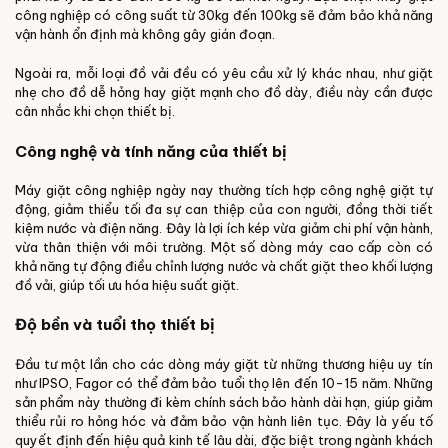
công nghiệp có công suất từ 30kg đến 100kg sẽ đảm bảo khả năng
vận hành ổn định mà không gây gián đoạn.
Ngoài ra, mỗi loại đồ vải đều có yêu cầu xử lý khác nhau, như giặt
nhẹ cho đồ dễ hỏng hay giặt mạnh cho đồ dày, điều này cần được
cân nhắc khi chọn thiết bị.
Công nghệ và tính năng của thiết bị
Máy giặt công nghiệp ngày nay thường tích hợp công nghệ giặt tự
động, giảm thiểu tối đa sự can thiệp của con người, đồng thời tiết
kiệm nước và điện năng. Đây là lợi ích kép vừa giảm chi phí vận hành,
vừa thân thiện với môi trường. Một số dòng máy cao cấp còn có
khả năng tự động điều chỉnh lượng nước và chất giặt theo khối lượng
đồ vải, giúp tối ưu hóa hiệu suất giặt.
Độ bền và tuổi thọ thiết bị
Đầu tư một lần cho các dòng máy giặt từ những thương hiệu uy tín
như IPSO, Fagor có thể đảm bảo tuổi thọ lên đến 10-15 năm. Những
sản phẩm này thường đi kèm chính sách bảo hành dài hạn, giúp giảm
thiểu rủi ro hỏng hóc và đảm bảo vận hành liên tục. Đây là yếu tố
quyết định đến hiệu quả kinh tế lâu dài, đặc biệt trong ngành khách