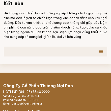
Kết luận
Hệ thống các thiết bị giặt công nghiệp không chỉ là giải pháp vệ
sinh mà còn là yếu tố chiến lược trong kinh doanh dành cho khu nghỉ
dưỡng. Đầu tư vào thiết bị chất lượng cao không chỉ giúp tiết kiệm
chi phí mà còn nâng cao trải nghiệm khách hàng, tạo dựng sự khác
biệt trong ngành du lịch khách sạn. Việc lựa chọn đúng thiết bị và
nhà cung cấp sẽ mang lại lợi ích lâu dài và bền vững.
list
Công Ty Cổ Phần Thương Mại Pan
HOTLINE: (84-28) 3840 2222
142 đường B2, Khu đô thị Sala,
Phường An Khánh, TP. HCM
Email: contact@pantrading.vn