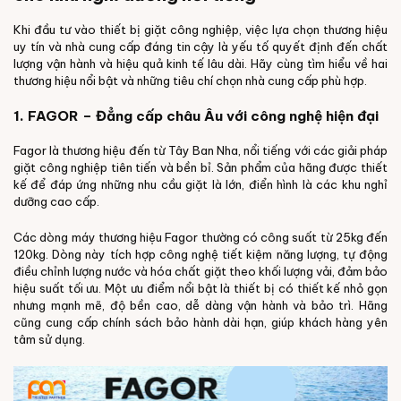
Khi đầu tư vào thiết bị giặt công nghiệp, việc lựa chọn thương hiệu
uy tín và nhà cung cấp đáng tin cậy là yếu tố quyết định đến chất
lượng vận hành và hiệu quả kinh tế lâu dài. Hãy cùng tìm hiểu về hai
thương hiệu nổi bật và những tiêu chí chọn nhà cung cấp phù hợp.
1. FAGOR – Đẳng cấp châu Âu với công nghệ hiện đại
Fagor là thương hiệu đến từ Tây Ban Nha, nổi tiếng với các giải pháp
giặt công nghiệp tiên tiến và bền bỉ. Sản phẩm của hãng được thiết
kế để đáp ứng những nhu cầu giặt là lớn, điển hình là các khu nghỉ
dưỡng cao cấp.
Các dòng máy thương hiệu Fagor thường có công suất từ 25kg đến
120kg. Dòng này tích hợp công nghệ tiết kiệm năng lượng, tự động
điều chỉnh lượng nước và hóa chất giặt theo khối lượng vải, đảm bảo
hiệu suất tối ưu. Một ưu điểm nổi bật là thiết bị có thiết kế nhỏ gọn
nhưng mạnh mẽ, độ bền cao, dễ dàng vận hành và bảo trì. Hãng
cũng cung cấp chính sách bảo hành dài hạn, giúp khách hàng yên
tâm sử dụng.