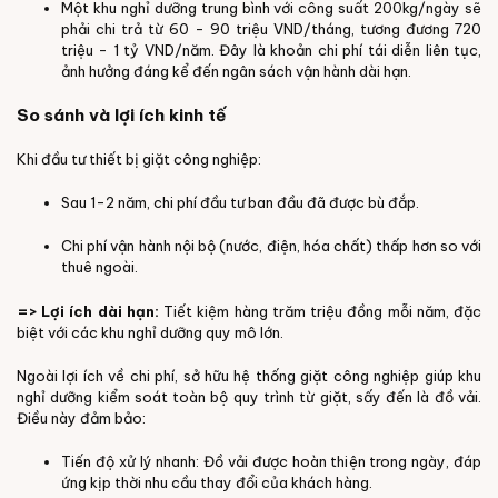
Một khu nghỉ dưỡng trung bình với công suất 200kg/ngày sẽ
phải chi trả từ 60 - 90 triệu VND/tháng, tương đương 720
triệu - 1 tỷ VND/năm. Đây là khoản chi phí tái diễn liên tục,
ảnh hưởng đáng kể đến ngân sách vận hành dài hạn.
So sánh và lợi ích kinh tế
Khi đầu tư thiết bị giặt công nghiệp:
Sau 1-2 năm, chi phí đầu tư ban đầu đã được bù đắp.
Chi phí vận hành nội bộ (nước, điện, hóa chất) thấp hơn so với
thuê ngoài.
=> Lợi ích dài hạn:
Tiết kiệm hàng trăm triệu đồng mỗi năm, đặc
biệt với các khu nghỉ dưỡng quy mô lớn.
Ngoài lợi ích về chi phí, sở hữu hệ thống giặt công nghiệp giúp khu
nghỉ dưỡng kiểm soát toàn bộ quy trình từ giặt, sấy đến là đồ vải.
Điều này đảm bảo:
Tiến độ xử lý nhanh: Đồ vải được hoàn thiện trong ngày, đáp
ứng kịp thời nhu cầu thay đổi của khách hàng.