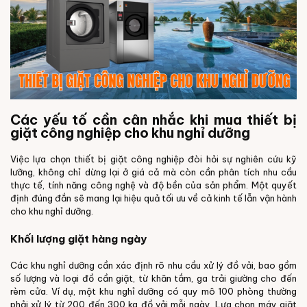
Các yếu tố cần cân nhắc khi mua thiết bị
giặt công nghiệp cho khu nghỉ dưỡng
Việc lựa chọn thiết bị giặt công nghiệp đòi hỏi sự nghiên cứu kỹ
lưỡng, không chỉ dừng lại ở giá cả mà còn cần phân tích nhu cầu
thực tế, tính năng công nghệ và độ bền của sản phẩm. Một quyết
định đúng đắn sẽ mang lại hiệu quả tối ưu về cả kinh tế lẫn vận hành
cho khu nghỉ dưỡng.
Khối lượng giặt hàng ngày
Các khu nghỉ dưỡng cần xác định rõ nhu cầu xử lý đồ vải, bao gồm
số lượng và loại đồ cần giặt, từ khăn tắm, ga trải giường cho đến
rèm cửa. Ví dụ, một khu nghỉ dưỡng có quy mô 100 phòng thường
phải xử lý từ 200 đến 300 kg đồ vải mỗi ngày. Lựa chọn máy giặt