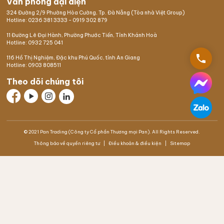
Văn phòng đại diện
324 Đường 2/9 Phường Hòa Cường, Tp. Đà Nẵng (Tòa nhà Việt Group)
Hotline:
0236 381 3333
-
0919 302 879
11 Đường Lê Đại Hành, Phường Phước Tiến, Tỉnh Khánh Hoà
Hotline:
0932 725 041
phone
116 Hồ Thị Nghiệm,
Đặc khu Phú Quốc
, tỉnh An Giang
Hotline:
0903 808511
Theo dõi chúng tôi
© 2021 Pan Trading (Công ty Cổ phần Thương mại Pan). All Rights Reserved.
Thông báo về quyền riêng tư
Điều khoản & điều kiện
Sitemap