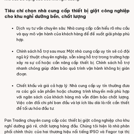
Tiêu chí chọn nhà cung cấp thiết bị giặt công nghiệp
cho khu nghỉ dưỡng bền, chất lượng
Dịch vụ tư vấn chuyên sâu: Nhà cung cấp cần hiểu rõ nhu cầu
và quy mô vận hành của khách hàng để đề xuất giải pháp phù
hợp.
Chính sách hỗ trợ sau mua: Một nhà cung cấp uy tín sẽ có đội
ngũ kỹ thuật chuyên nghiệp, sẵn sàng hỗ trợ trong trường hợp
xảy ra sự cố hoặc cần nâng cấp thiết bị. Chính sách hỗ trợ
nhanh chóng giúp đảm bảo quá trình vận hành không bị gián
đoạn.
Chiết khấu và giá cả hợp lý: Nhà cung cấp uy tín thường đưa
ra các gói sản phẩm hoặc chương trình khuyến mãi phù hợp
với ngân sách của khách hàng mà vẫn đảm bảo chất lượng.
Việc cân đối chi phí ban đầu và lợi ích lâu dài là rất cần thiết
để tối ưu hóa đầu tư.
Pan Trading chuyên cung cấp các thiết bị giặt công nghiệp cho khu
nghỉ dưỡng giá rẻ, chất lượng hàng đầu. Chúng tôi hiện là nhà phân
phối chính thức của hai thương hiệu nổi tiếng IPSO và Fagor tại thị