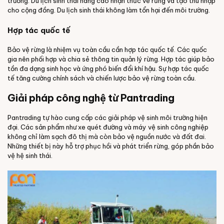
trường. Du lịch sinh thái nâng cao nhận thức về rừng và tạo thu nhập
cho cộng đồng. Du lịch sinh thái không làm tổn hại đến môi trường.
Hợp tác quốc tế
Bảo vệ rừng là nhiệm vụ toàn cầu cần hợp tác quốc tế. Các quốc
gia nên phối hợp và chia sẻ thông tin quản lý rừng. Hợp tác giúp bảo
tồn đa dạng sinh học và ứng phó biến đổi khí hậu. Sự hợp tác quốc
tế tăng cường chính sách và chiến lược bảo vệ rừng toàn cầu.
Giải pháp công nghệ từ Pantrading
Pantrading tự hào cung cấp các giải pháp vệ sinh môi trường hiện
đại. Các sản phẩm như xe quét đường và máy vệ sinh công nghiệp
không chỉ làm sạch đô thị mà còn bảo vệ nguồn nước và đất đai.
Những thiết bị này hỗ trợ phục hồi và phát triển rừng, góp phần bảo
vệ hệ sinh thái.