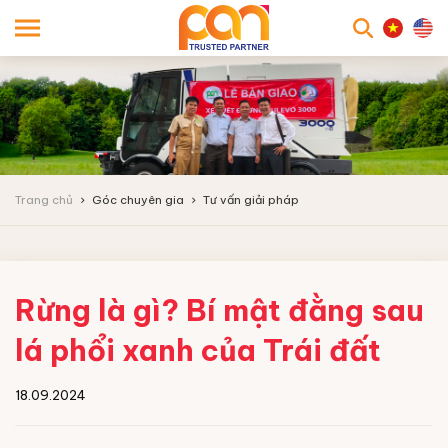
searc
Trang chủ
Góc chuyên gia
Tư vấn giải pháp
Rừng là gì? Bí mật đằng sau
lá phổi xanh của Trái đất
18.09.2024