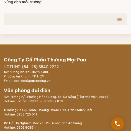
vững cho môi trường!
list
Công Ty Cổ Phần Thương Mại Pan
HOTLINE: (84-28) 3840 2222
142 đường B2, Khu đô thị Sala,
Phường An Khánh, TP. HCM
Email: contact@pantrading.vn
Văn phòng đại diện
324 Đường 2/9 Phường Hòa Cường, Tp. Đà Nẵng (Tòa nhà Việt Group)
Hotline:
0236 381 3333
-
0919 302 879
11 Đường Lê Đại Hành, Phường Phước Tiến, Tỉnh Khánh Hoà
Hotline:
0932 725 041
phone
116 Hồ Thị Nghiệm,
Đặc khu Phú Quốc
, tỉnh An Giang
Hotline:
0903 808511