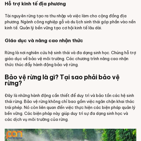
Hỗ trợ kinh tế địa phương
Tài nguyên rừng tạo ra thu nhập và việc làm cho cộng đồng địa
phương. Ngành công nghiệp gỗ và du lịch sinh thái góp phần vào nền
kinh tế. Quản lý bền vững tạo cơ hội kinh tế lâu dài.
Giáo dục và nâng cao nhận thức
Rừng là nơi nghiên cứu hệ sinh thái và đa dạng sinh học. Chúng hỗ trợ
giáo dục về bảo vệ môi trường. Các chương trình nâng cao nhận
thức thúc đẩy hành động bảo vệ rừng.
Bảo vệ rừng là gì? Tại sao phải bảo vệ
rừng?
Đây là những hành động cần thiết để duy trì và bảo tồn các hệ sinh
thái rừng. Bảo vệ rừng không chỉ bao gồm việc ngăn chặn khai thác
trái phép. Nó còn liên quan đến việc thực hiện các biện pháp quản lý
bền vững. Các biện pháp này giúp duy trì sự đa dạng sinh học và
các dịch vụ môi trường của rừng.