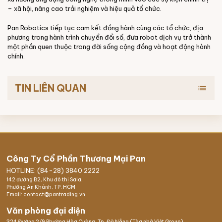
– xã hội, nâng cao trải nghiệm và hiệu quả tổ chức.
Pan Robotics tiếp tục cam kết đồng hành cùng các tổ chức, địa
phương trong hành trình chuyển đổi số, đưa robot dịch vụ trở thành
một phần quen thuộc trong đời sống cộng đồng và hoạt động hành
chính.
TIN LIÊN QUAN
list
Công Ty Cổ Phần Thương Mại Pan
HOTLINE: (84-28) 3840 2222
142 đường B2, Khu đô thị Sala,
Phường An Khánh, TP. HCM
Email: contact@pantrading.vn
Văn phòng đại diện
324 Đường 2/9 Phường Hòa Cường, Tp. Đà Nẵng (Tòa nhà Việt Group)