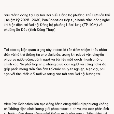
Sau thành công tại Đại hội Đại biểu Đảng bộ phường Thủ Đức lần thứ
I, nhiệm kỳ 2025–2030, Pan Robotics tiếp tục hành trình công nghệ
khi hiện diện tại Đại hội Đảng bộ phường Hòa Hưng (TP.HCM) và
phường Sa Đéc (tỉnh Đồng Tháp).
Tại các sự kiện quan trọng này, robot lễ tân đảm nhiệm khâu chào
đón và hỗ trợ thông tin cho đại biểu, trong khi robot vận chuyển
phục vụ nước uống, bánh ngọt và tài liệu một cách nhanh chóng,
chính xác. Sự phối hợp nhịp nhàng giữa con người và công nghệ đã
góp phần mang đến hình ảnh tổ chức chuyên nghiệp, hiện đại, phù
hợp với tinh thần đổi mới và sáng tạo mà các Đại hội hướng tới.
Việc Pan Robotics liên tục đồng hành cùng nhiều địa phương không
chỉ khẳng định chất lượng giải pháp robot dịch vụ, mà còn phản ánh
xu hướng ứng dụng công nghệ thông minh vào các sự kiện chính trị