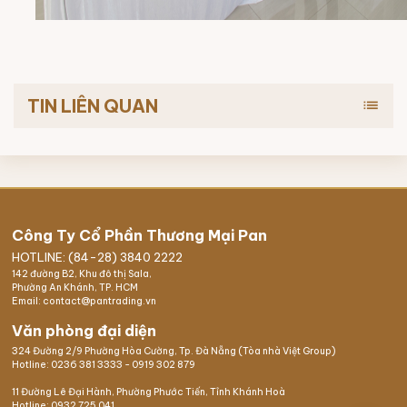
TIN LIÊN QUAN
list
Công Ty Cổ Phần Thương Mại Pan
HOTLINE: (84-28) 3840 2222
142 đường B2, Khu đô thị Sala,
Phường An Khánh, TP. HCM
Email: contact@pantrading.vn
Văn phòng đại diện
324 Đường 2/9 Phường Hòa Cường, Tp. Đà Nẵng (Tòa nhà Việt Group)
Hotline:
0236 381 3333
-
0919 302 879
11 Đường Lê Đại Hành, Phường Phước Tiến, Tỉnh Khánh Hoà
Hotline:
0932 725 041