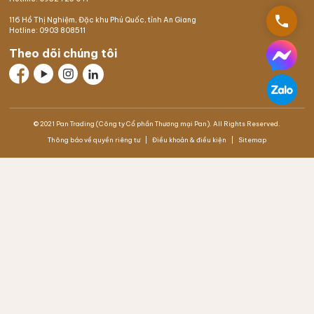
phone
116 Hồ Thị Nghiệm,
Đặc khu Phú Quốc
, tỉnh An Giang
Hotline:
0903 808511
Theo dõi chúng tôi
© 2021 Pan Trading (Công ty Cổ phần Thương mại Pan). All Rights Reserved.
Thông báo về quyền riêng tư
Điều khoản & điều kiện
Sitemap