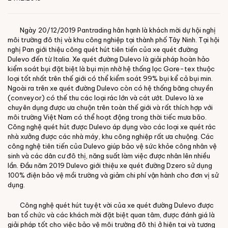
Ngày 20/12/2019 Pantrading hân hạnh là khách mời dự hội nghị
môi trường đô thị và khu công nghiệp tại thành phố Tây Ninh. Tại hội
nghị Pan giới thiệu công quét hút tiên tiến của xe quét đường
Dulevo đến từ Italia. Xe quét đường Dulevo là giải pháp hoàn hảo
kiểm soát bụi đặt biệt là bụi mịn nhờ hệ thống lọc Gore-tex thuộc
loại tốt nhất trên thế giới có thể kiểm soát 99% bụi kể cả bụi min.
Ngoài ra trên xe quét đường Dulevo còn có hệ thống băng chuyền
(conveyor) có thế thu các loại rác lớn và cát ướt. Dulevo là xe
chuyên dụng được ưa chuộn trên toàn thế giới và rất thích hợp với
môi trường Việt Nam có thể hoạt động trong thời tiếc mưa bão.
Công nghệ quét hút được Dulevo áp dụng vào các loại xe quét rác
nhà xưởng được các nhà máy, khu công nghiệp rất ưa chuộng. Các
công nghệ tiên tiến của Dulevo giúp bảo vệ sức khỏe công nhân vệ
sinh và các dân cư đô thị, năng suất làm việc được nhân lên nhiều
lần. Đầu năm 2019 Dulevo giới thiệu xe quét đường Dzero sử dụng
100% điện bảo vệ mồi trường và giảm chi phí vận hành cho đơn vị sử
dụng.
Công nghệ quét hút tuyệt vời của xe quét đường Dulevo được
ban tổ chức và các khách mời đặt biệt quan tâm, được đánh giá là
giải pháp tốt cho việc bảo vệ môi trường đô thị ở hiện tại và tương