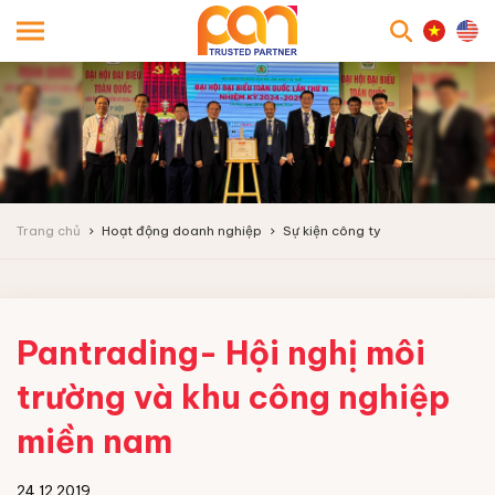
searc
Trang chủ
Hoạt động doanh nghiệp
Sự kiện công ty
Pantrading- Hội nghị môi
trường và khu công nghiệp
miền nam
24.12.2019