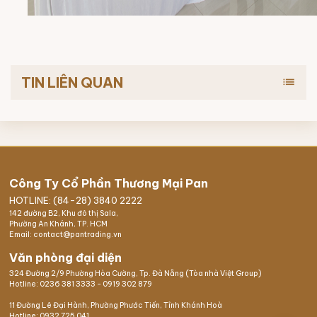
TIN LIÊN QUAN
list
Công Ty Cổ Phần Thương Mại Pan
HOTLINE: (84-28) 3840 2222
142 đường B2, Khu đô thị Sala,
Phường An Khánh, TP. HCM
Email: contact@pantrading.vn
Văn phòng đại diện
324 Đường 2/9 Phường Hòa Cường, Tp. Đà Nẵng (Tòa nhà Việt Group)
Hotline:
0236 381 3333
-
0919 302 879
11 Đường Lê Đại Hành, Phường Phước Tiến, Tỉnh Khánh Hoà
Hotline:
0932 725 041