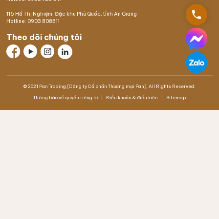
phone
116 Hồ Thị Nghiệm,
Đặc khu Phú Quốc
, tỉnh An Giang
Hotline:
0903 808511
Theo dõi chúng tôi
© 2021 Pan Trading (Công ty Cổ phần Thương mại Pan). All Rights Reserved.
Thông báo về quyền riêng tư
Điều khoản & điều kiện
Sitemap