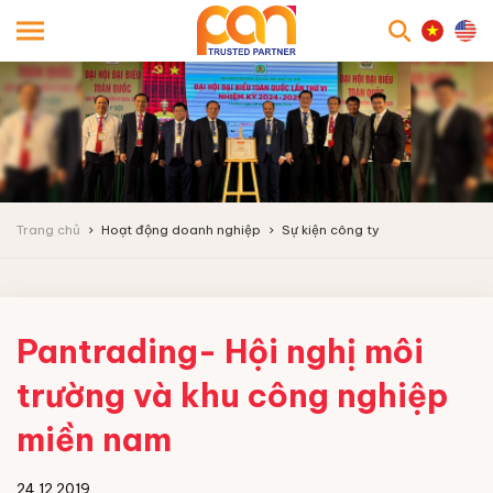
searc
Trang chủ
Hoạt động doanh nghiệp
Sự kiện công ty
Pantrading- Hội nghị môi
trường và khu công nghiệp
miền nam
24.12.2019