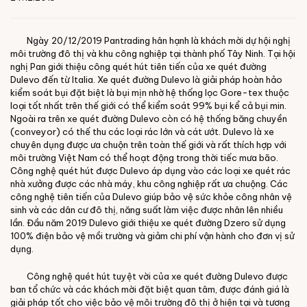
Ngày 20/12/2019 Pantrading hân hạnh là khách mời dự hội nghị
môi trường đô thị và khu công nghiệp tại thành phố Tây Ninh. Tại hội
nghị Pan giới thiệu công quét hút tiên tiến của xe quét đường
Dulevo đến từ Italia. Xe quét đường Dulevo là giải pháp hoàn hảo
kiểm soát bụi đặt biệt là bụi mịn nhờ hệ thống lọc Gore-tex thuộc
loại tốt nhất trên thế giới có thể kiểm soát 99% bụi kể cả bụi min.
Ngoài ra trên xe quét đường Dulevo còn có hệ thống băng chuyền
(conveyor) có thế thu các loại rác lớn và cát ướt. Dulevo là xe
chuyên dụng được ưa chuộn trên toàn thế giới và rất thích hợp với
môi trường Việt Nam có thể hoạt động trong thời tiếc mưa bão.
Công nghệ quét hút được Dulevo áp dụng vào các loại xe quét rác
nhà xưởng được các nhà máy, khu công nghiệp rất ưa chuộng. Các
công nghệ tiên tiến của Dulevo giúp bảo vệ sức khỏe công nhân vệ
sinh và các dân cư đô thị, năng suất làm việc được nhân lên nhiều
lần. Đầu năm 2019 Dulevo giới thiệu xe quét đường Dzero sử dụng
100% điện bảo vệ mồi trường và giảm chi phí vận hành cho đơn vị sử
dụng.
Công nghệ quét hút tuyệt vời của xe quét đường Dulevo được
ban tổ chức và các khách mời đặt biệt quan tâm, được đánh giá là
giải pháp tốt cho việc bảo vệ môi trường đô thị ở hiện tại và tương