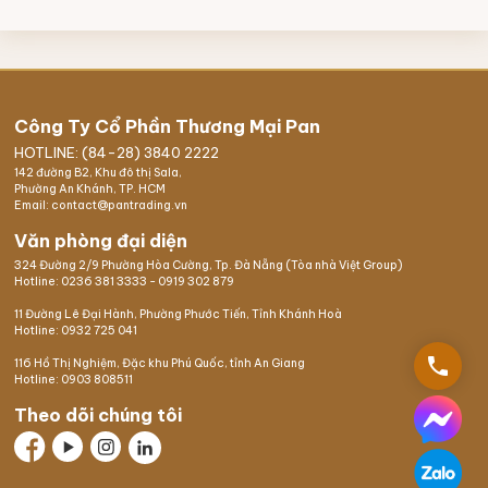
Công Ty Cổ Phần Thương Mại Pan
HOTLINE: (84-28) 3840 2222
142 đường B2, Khu đô thị Sala,
Phường An Khánh, TP. HCM
Email: contact@pantrading.vn
Văn phòng đại diện
324 Đường 2/9 Phường Hòa Cường, Tp. Đà Nẵng (Tòa nhà Việt Group)
Hotline:
0236 381 3333
-
0919 302 879
11 Đường Lê Đại Hành, Phường Phước Tiến, Tỉnh Khánh Hoà
Hotline:
0932 725 041
phone
116 Hồ Thị Nghiệm,
Đặc khu Phú Quốc
, tỉnh An Giang
Hotline:
0903 808511
Theo dõi chúng tôi