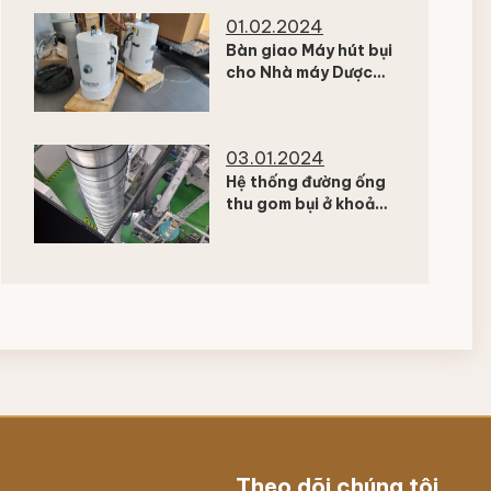
01.02.2024
Bàn giao Máy hút bụi
cho Nhà máy Dược
tại Bình Dương
03.01.2024
Hệ thống đường ống
thu gom bụi ở khoảng
cách 90m trên máy
chính Nilfisk 3907
Theo dõi chúng tôi