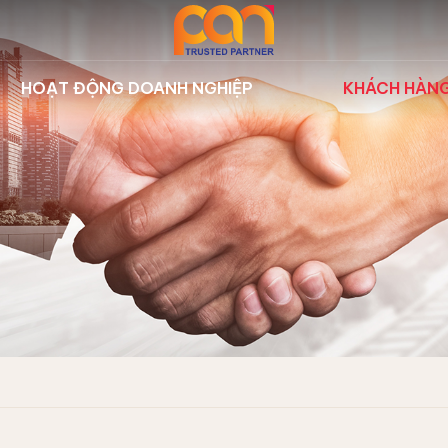
HOẠT ĐỘNG DOANH NGHIỆP
KHÁCH HÀN
 nghiệp Nilfisk
Sự kiện công ty
Dự án tiêu
ghiệp Fagor
Hoạt động đào tạo
Khách hàn
biển Hbarber
Thư viện
 & Hóa chất
n
bảo dưỡng