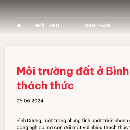
GIỚI THIỆU
SẢN PHẨM
Về Pan Trading
Máy vệ sinh công
Lịch sử hình thành
Máy giặt công n
Tầm nhìn - Sứ mệnh
Xe cào rác bãi 
Môi trường đất ở Bìn
Giá trị cốt lõi
Hóa chất vệ sinh
thách thức
giặt Ecolab
Lĩnh vực kinh doanh
25.06.2024
Robot vận chuyể
Vì sao chọn chúng tôi
Xe chuyên dụng 
Bình Dương, một trong những tỉnh phát triển nhanh 
Đối tác
công nghiệp mà còn đối mặt với nhiều thách thức 
đường băng