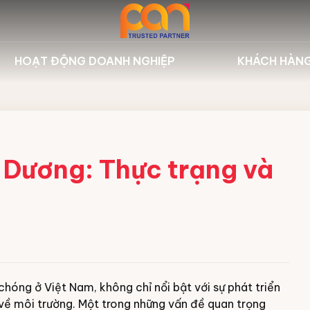
HOẠT ĐỘNG DOANH NGHIỆP
KHÁCH HÀN
 nghiệp Nilfisk
Sự kiện công ty
Dự án tiêu
ghiệp Fagor
Hoạt động đào tạo
Khách hàn
biển Hbarber
Thư viện
h Dương: Thực trạng và
 & Hóa chất
n
bảo dưỡng
chóng ở Việt Nam, không chỉ nổi bật với sự phát triển
về môi trường. Một trong những vấn đề quan trọng