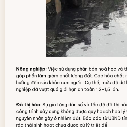
Nông nghiệp:
Việc sử dụng phân bón hoá học và t
góp phần làm giảm chất lượng đất. Các hóa chất 
hưởng đến sức khỏe con người. Cụ thể, mức độ dư l
nghiệp đã vượt quá giới hạn an toàn 1,2-1,5 lần.
Đô thị hóa
: Sự gia tăng dân số và tốc độ đô thị h
công trình xây dựng không được quy hoạch hợp lý và
nguyên nhân gây ô nhiễm đất. Báo cáo từ UBND tỉn
rác thải sinh hoạt chưa được xử lý triệt để.