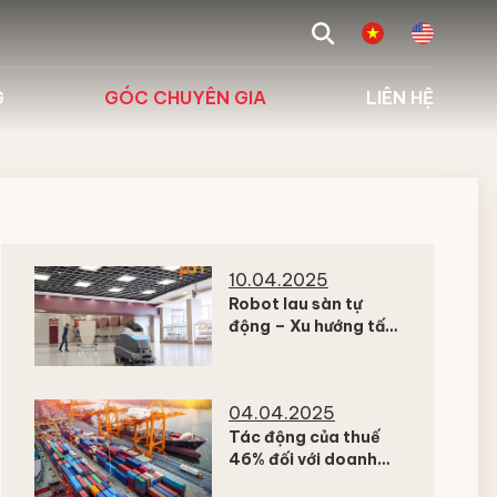
search
G
GÓC CHUYÊN GIA
LIÊN HỆ
 biểu
Tư vấn giải pháp
g
Kiến thức chuyên ngành
Hỏi đáp
10.04.2025
Robot lau sàn tự
động – Xu hướng tất
yếu trong cách mạng
làm sạch thông minh
04.04.2025
Tác động của thuế
46% đối với doanh
nghiệp Việt Nam