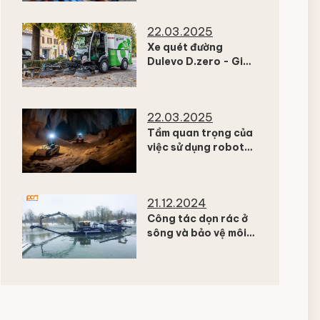
xuất khẩu sang Mỹ
và giải pháp nâng
22.03.2025
cao năng lực sản
xuất
Xe quét đường
Dulevo D.zero - Giải
pháp tiên tiến cho
môi trường sạch đẹp
22.03.2025
Tầm quan trọng của
việc sử dụng robot
để thực hiện các
nhiệm vụ nguy hiểm
trong môi trường
21.12.2024
Công tác dọn rác ở
sông và bảo vệ môi
trường sông ngòi