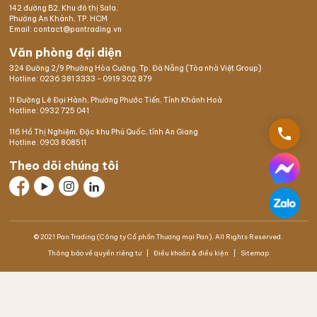
142 đường B2, Khu đô thị Sala,
Phường An Khánh, TP. HCM
Email: contact@pantrading.vn
Văn phòng đại diện
324 Đường 2/9 Phường Hòa Cường, Tp. Đà Nẵng (Tòa nhà Việt Group)
Hotline:
0236 381 3333
-
0919 302 879
11 Đường Lê Đại Hành, Phường Phước Tiến, Tỉnh Khánh Hoà
Hotline:
0932 725 041
phone
116 Hồ Thị Nghiệm,
Đặc khu Phú Quốc
, tỉnh An Giang
Hotline:
0903 808511
Theo dõi chúng tôi
© 2021 Pan Trading (Công ty Cổ phần Thương mại Pan). All Rights Reserved.
Thông báo về quyền riêng tư
Điều khoản & điều kiện
Sitemap