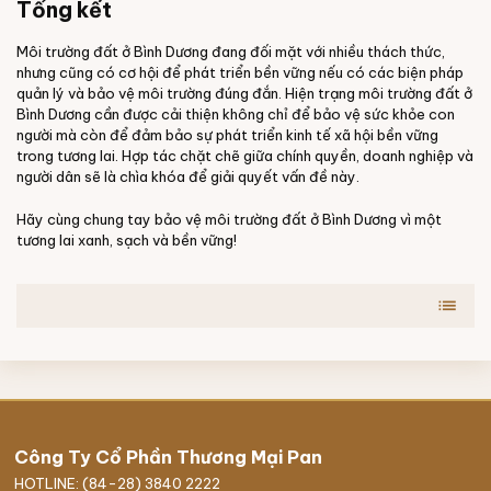
Tổng kết
Môi trường đất ở Bình Dương đang đối mặt với nhiều thách thức,
nhưng cũng có cơ hội để phát triển bền vững nếu có các biện pháp
quản lý và bảo vệ môi trường đúng đắn. Hiện trạng môi trường đất ở
Bình Dương cần được cải thiện không chỉ để bảo vệ sức khỏe con
người mà còn để đảm bảo sự phát triển kinh tế xã hội bền vững
trong tương lai. Hợp tác chặt chẽ giữa chính quyền, doanh nghiệp và
người dân sẽ là chìa khóa để giải quyết vấn đề này.
Hãy cùng chung tay bảo vệ môi trường đất ở Bình Dương vì một
tương lai xanh, sạch và bền vững!
list
Công Ty Cổ Phần Thương Mại Pan
HOTLINE: (84-28) 3840 2222