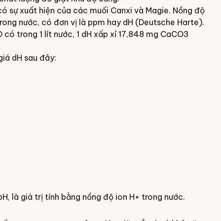
có sự xuất hiện của các muối Canxi và Magie. Nồng độ
ong nước, có đơn vị là ppm hay dH (Deutsche Harte).
có trong 1 lít nước, 1 dH xấp xỉ 17,848 mg CaCO3
iá dH sau đây:
, là giá trị tính bằng nồng độ ion H+ trong nước.