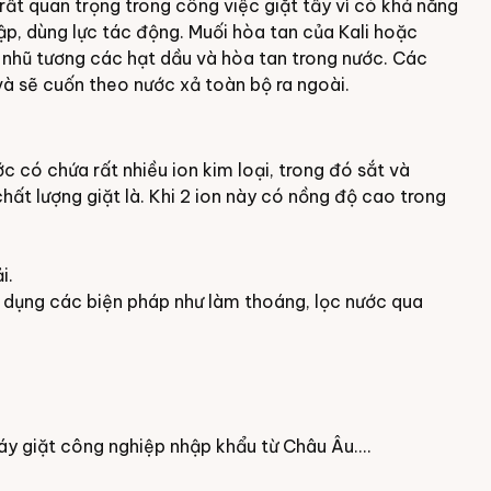
rất quan trọng trong công việc giặt tẩy vì có khả năng
đập, dùng lực tác động. Muối hòa tan của Kali hoặc
 nhũ tương các hạt dầu và hòa tan trong nước. Các
à sẽ cuốn theo nước xả toàn bộ ra ngoài.
 có chứa rất nhiều ion kim loại, trong đó sắt và
chất lượng giặt là. Khi 2 ion này có nồng độ cao trong
i.
ử dụng các biện pháp như làm thoáng, lọc nước qua
y giặt công nghiệp
nhập khẩu từ Châu Âu....