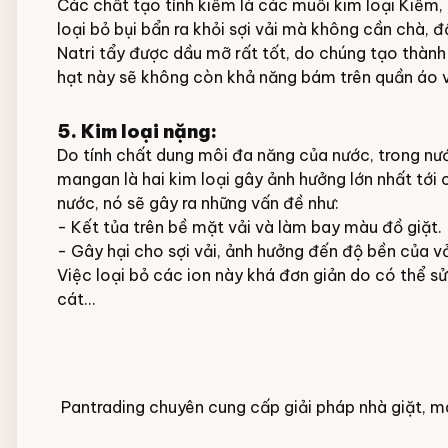
Các chất tạo tính kiềm là các muối kim loại Kiềm, 
loại bỏ bụi bẩn ra khỏi sợi vải mà không cần chà, 
Natri tẩy được dầu mỡ rất tốt, do chúng tạo thành
hạt này sẽ không còn khả năng bám trên quần áo v
5. Kim loại nặng:
Do tính chất dung môi đa năng của nước, trong nước
mangan là hai kim loại gây ảnh hưởng lớn nhất tới 
nước, nó sẽ gây ra những vấn đề như:
- Kết tủa trên bề mặt vải và làm bay màu đồ giặt.
- Gây hại cho sợi vải, ảnh hưởng đến độ bền của vả
Việc loại bỏ các ion này khá đơn giản do có thể s
cát…
Pantrading chuyên cung cấp giải pháp nhà giặt,
má