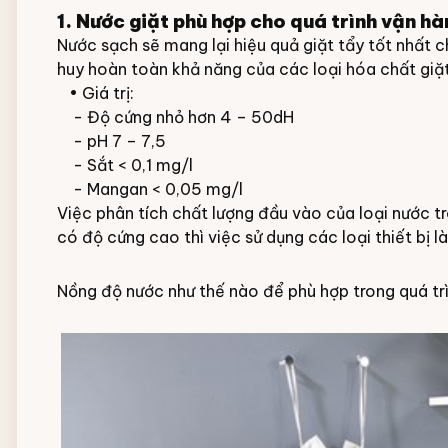
1. Nước giặt phù hợp cho quá trình vận h
Đội ngũ nhân viên
Nước sạch sẽ mang lại hiệu quả giặt tẩy tốt nhất 
huy hoàn toàn khả năng của các loại hóa chất giặt ủ
• Giá trị:
- Độ cứng nhỏ hơn 4 – 50dH
- pH 7 – 7,5
- Sắt < 0,1 mg/l
- Mangan < 0,05 mg/l
Việc phân tích chất lượng đầu vào của loại nước t
có độ cứng cao thì việc sử dụng các loại thiết bị
Nồng độ nước như thế nào để phù hợp trong quá trì