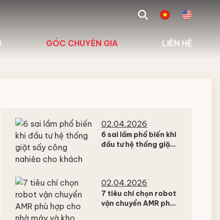
search
G
GÓC CHUYÊN GIA
LIÊN HỆ
 biểu
Tư vấn giải pháp
g
Kiến thức chuyên ngành
Hỏi đáp
02.04.2026
6 sai lầm phổ biến khi
đầu tư hệ thống giặt
sấy công nghiệp cho
khách sạn và bệnh
viện
02.04.2026
7 tiêu chí chọn robot
vận chuyển AMR phù
hợp cho nhà máy và