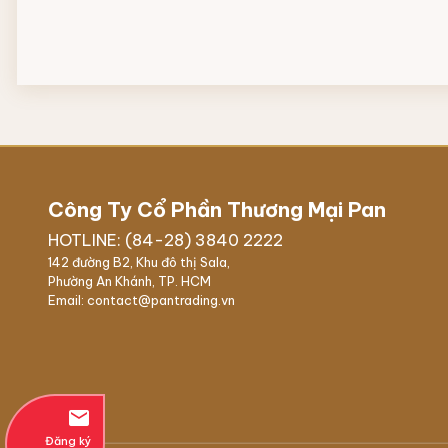
Công Ty Cổ Phần Thương Mại Pan
HOTLINE: (84-28) 3840 2222
142 đường B2, Khu đô thị Sala,
Phường An Khánh, TP. HCM
Email: contact@pantrading.vn
email
Đăng ký