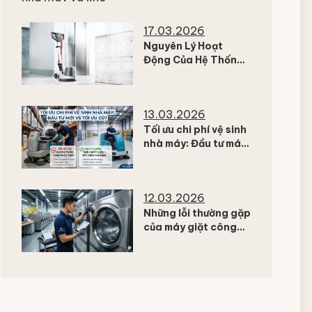
kho hàng
17.03.2026
Nguyên Lý Hoạt
Động Của Hệ Thống
Hút – Lọc Trong Máy
Chà Sàn Công
Nghiệp
13.03.2026
Tối ưu chi phí vệ sinh
nhà máy: Đầu tư máy
mới hay tối ưu thiết bị
hiện có?
12.03.2026
Những lỗi thường gặp
của máy giặt công
nghiệp sau thời gian
ngưng vận hành dài