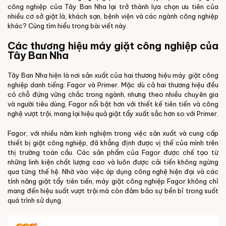
công nghiệp của Tây Ban Nha lại trở thành lựa chọn ưu tiên của
nhiều cơ sở giặt là, khách sạn, bệnh viện và các ngành công nghiệp
khác? Cùng tìm hiểu trong bài viết này.
Các thương hiệu máy giặt công nghiệp của
Tây Ban Nha
Tây Ban Nha hiện là nơi sản xuất của hai thương hiệu máy giặt công
nghiệp danh tiếng: Fagor và Primer. Mặc dù cả hai thương hiệu đều
có chỗ đứng vững chắc trong ngành, nhưng theo nhiều chuyên gia
và người tiêu dùng, Fagor nổi bật hơn với thiết kế tiên tiến và công
nghệ vượt trội, mang lại hiệu quả giặt tẩy xuất sắc hơn so với Primer.
Fagor, với nhiều năm kinh nghiệm trong việc sản xuất và cung cấp
thiết bị giặt công nghiệp, đã khẳng định được vị thế của mình trên
thị trường toàn cầu. Các sản phẩm của Fagor được chế tạo từ
những linh kiện chất lượng cao và luôn được cải tiến không ngừng
qua từng thế hệ. Nhờ vào việc áp dụng công nghệ hiện đại và các
tính năng giặt tẩy tiên tiến, máy giặt công nghiệp Fagor không chỉ
mang đến hiệu suất vượt trội mà còn đảm bảo sự bền bỉ trong suốt
quá trình sử dụng.