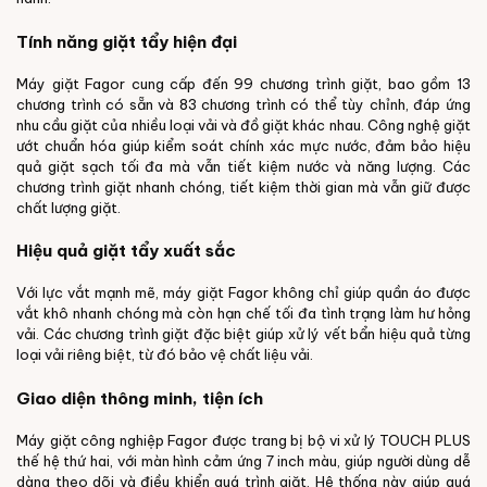
Tính năng giặt tẩy hiện đại
Máy giặt Fagor cung cấp đến 99 chương trình giặt, bao gồm 13
chương trình có sẵn và 83 chương trình có thể tùy chỉnh, đáp ứng
nhu cầu giặt của nhiều loại vải và đồ giặt khác nhau. Công nghệ giặt
ướt chuẩn hóa giúp kiểm soát chính xác mực nước, đảm bảo hiệu
quả giặt sạch tối đa mà vẫn tiết kiệm nước và năng lượng. Các
chương trình giặt nhanh chóng, tiết kiệm thời gian mà vẫn giữ được
chất lượng giặt.
Hiệu quả giặt tẩy xuất sắc
Với lực vắt mạnh mẽ, máy giặt Fagor không chỉ giúp quần áo được
vắt khô nhanh chóng mà còn hạn chế tối đa tình trạng làm hư hỏng
vải. Các chương trình giặt đặc biệt giúp xử lý vết bẩn hiệu quả từng
loại vải riêng biệt, từ đó bảo vệ chất liệu vải.
Giao diện thông minh, tiện ích
Máy giặt công nghiệp Fagor được trang bị bộ vi xử lý TOUCH PLUS
thế hệ thứ hai, với màn hình cảm ứng 7 inch màu, giúp người dùng dễ
dàng theo dõi và điều khiển quá trình giặt. Hệ thống này giúp quá