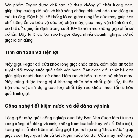
Sản phẩm Fagor được chế tạo từ thép không gỉ chất lượng cao,
giúp tăng cường độ bền và khả năng chống chịu với các tác động từ
môi trường. Đặc biệt, hệ thống lò xo giảm rung lắc của máy giúp hạn
chế tiếng ồn và bảo vệ các bộ phận máy, giúp máy vận hành êm ái,
có thể sử dụng ổn định trong suốt 10-15 năm mà không gặp phải sự
cố lớn. Đây là lý do tại sao Fagor được nhiều doanh nghiệp, cơ sở
giặt là tin dùng.
Tính an toàn và tiện lợi
Máy giặt Fagor có cửa khóa lồng giặt chắc chắn, đảm bảo an toàn
tuyệt đối trong suốt quá trình vận hành. Bên cạnh đó, thiết kế đơn
giản giúp người dùng dễ dàng kiểm tra và bảo trì các bộ phận máy.
Máy cũng được trang bị 4 khoang chứa hóa chất giặt tẩy, thuận
tiện cho việc sử dụng các loại chất tẩy rửa khác nhau, tối ưu hóa
quá trình giặt.
Công nghệ tiết kiệm nước và dễ dàng vệ sinh
Lồng giặt máy giặt công nghiệp của Tây Ban Nha được làm từ inox
sáng bóng, dễ dàng vệ sinh, không bám bụi bẩn hay vết ố. Đặc biệt,
hàng nghìn lỗ nhỏ trên mặt lồng giặt tạo ra hiệu ứng "thác nước", giúp
giặt sạch hiệu quả hơn và tiết kiệm nước tối đa. Cửa máy mở rộng,