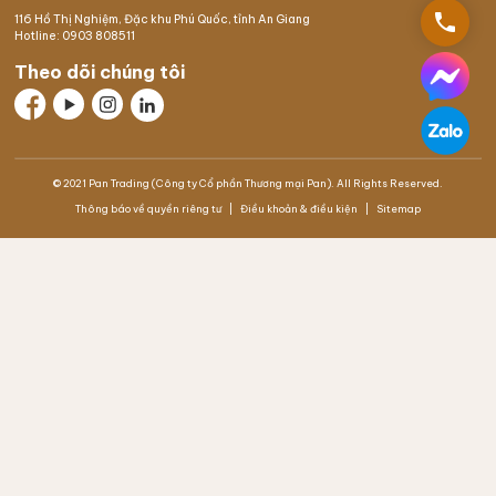
phone
116 Hồ Thị Nghiệm,
Đặc khu Phú Quốc
, tỉnh An Giang
Hotline:
0903 808511
Theo dõi chúng tôi
© 2021 Pan Trading (Công ty Cổ phần Thương mại Pan). All Rights Reserved.
Thông báo về quyền riêng tư
Điều khoản & điều kiện
Sitemap