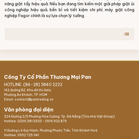
năng giặt tẩy hiệu quả. Nếu bạn đang tìm kiếm một giải pháp giặt ủi
công nghiệp hiệu quả, bền bỉ và tiết kiệm chi phí, máy giặt công
nghiệp Fagor chính là sự lựa chọn lý tưởng.
list
Công Ty Cổ Phần Thương Mại Pan
HOTLINE: (84-28) 3840 2222
142 đường B2, Khu đô thị Sala,
Phường An Khánh, TP. HCM
Email: contact@pantrading.vn
Văn phòng đại diện
324 Đường 2/9 Phường Hòa Cường, Tp. Đà Nẵng (Tòa nhà Việt Group)
Hotline:
0236 381 3333
-
0919 302 879
11 Đường Lê Đại Hành, Phường Phước Tiến, Tỉnh Khánh Hoà
Hotline:
0932 725 041