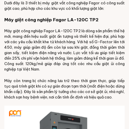
Dưới đây là 3 thiết bị máy giặt vắt công nghiệp Fagor có công suất
giặt cao, phù hợp cho các khu vực có khối lượng giặt lớn:
Máy giặt công nghiệp Fagor LA-120C TP2
Máy giặt công nghiệp Fagor LA-120C TP2 là dòng sản phẩm thế hệ
mới, mang đến hiệu suất giặt ấn tượng và thiết kế hiện đại, phù hợp
với các yêu cầu khắt khe từ khách hàng. Với hệ số G-Factor lên tới
450, máy giúp giảm độ ẩm còn lại sau khi giặt, đồng thời giảm thời
gian sấy, tiết kiệm điện năng và nước. Lực vắt tối ưu giúp tiết kiệm
đến 25% chi phí vận hành hệ thống, làm giảm đáng kể thời gian ủi đồ.
Công suất 120kg/mẻ giúp đáp ứng tốt các nhu cầu giặt ủi công
nghiệp tại Việt Nam.
Máy còn trang bị chức năng lưu trữ theo thời gian thực, giúp tiếp
tục quá trình giặt khi có sự gián đoạn tạm thời (mất điện hoặc dừng
khẩn cấp). Đây là sản phẩm lý tưởng cho các cơ sở giặt ủi, nhà nghỉ,
khách sạn hay bệnh viện, nơi cần tính ổn định và hiệu quả cao.