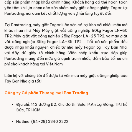
cấp sản phẩm nhập khẩu chính hãng. Khách hàng có thể hoàn toàn
yên tâm khi lựa chọn các sản phẩm máy giặt công nghiệp Fagor tại
Pantrading, nơi cam kết chất lượng và sự hài lòng tuyệt đối.
Tại Pantrading, máy giặt Fagor luôn sẵn có tại kho với nhiều mẫu mã
khác nhau như: Máy Máy giặt vắt công nghiệp 60kg Fagor LN-60
TP2, Máy giặt vắt công nghiệp 25kg Fagor LA-25 TP2, và máy giặt
vắt công nghiệp 35kg Fagor LA-35 TP2…. Tất cả sản phẩm đều
được nhập khẩu nguyên chiếc từ nhà máy Fagor tại Tây Ban Nha,
với đầy đủ giấy tờ chính hãng. Việc nhập khẩu trực tiếp giúp
Pantrading mang đến mức giá cạnh tranh nhất, đảm bảo tối ưu chi
phí cho khách hàng tại Việt Nam.
Liên hệ với chúng tôi để được tư vấn mua máy giặt công nghiệp của
Tây Ban Nha giá tốt!
Công ty Cổ phần Thương mại Pan Trading
Địa chỉ: 142 đường B2, Khu đô thị Sala, P.An Lợi Đông, TP.Thủ
Đức, TP.HCM
Hotline: (84-28) 3840 2222