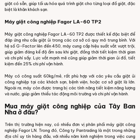
giặt có sẵn, giúp tối ưu hóa quá trình giặt cho từng loại đồ giặt, đặc
biệt là khăn khách sạn.
Máy giặt công nghiệp Fagor LA-60 TP2
Máy giặt công nghiệp Fagor LA-60 TP2 được thiết kế đặc biệt để
đáp ứng nhu cầu giặt ủi trong các cơ sở có quy mô trung bình. Với
hệ số G-Factor lên đến 450, máy cung cấp hiệu suất vắt vượt trội,
giúp giảm đáng kể độ ẩm sau khi giặt, đồng thời tiết kiệm thời gian
và chi phí sấy. Lực vắt mạnh mẽ cũng giúp giảm thời gian ủi đồ, tiết
kiệm đến 25% chi phí vận hành.
Máy có công suất 60kg/mẻ, rất phù hợp với các yêu cầu giặt ủi
công nghiệp tại các khách sạn, bệnh viện, hoặc cơ sở giặt là lớn.
Ngoài ra, máy còn được trang bị các tính năng tiết kiệm năng lượng
và nước, giúp giảm thiểu tác động môi trường và chi phí vận hành.
Mua máy giặt công nghiệp của Tây Ban
Nha ở đâu?
Trên thị trường hiện nay, có nhiều đơn vị phân phối máy giặt công
nghiệp Fagor LN. Trong đó, Công ty Pantrading là một trong những
địa chỉ uy tín hàng đầu, với nhiều năm kinh nghiệm trong việc cung