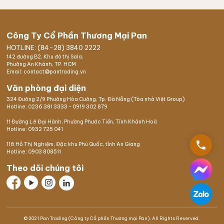
Công Ty Cổ Phần Thương Mại Pan
HOTLINE: (84-28) 3840 2222
142 đường B2, Khu đô thị Sala,
Phường An Khánh, TP. HCM
Email: contact@pantrading.vn
Văn phòng đại diện
324 Đường 2/9 Phường Hòa Cường, Tp. Đà Nẵng (Tòa nhà Việt Group)
Hotline:
0236 381 3333
-
0919 302 879
11 Đường Lê Đại Hành, Phường Phước Tiến, Tỉnh Khánh Hoà
Hotline:
0932 725 041
phone
116 Hồ Thị Nghiệm,
Đặc khu Phú Quốc
, tỉnh An Giang
Hotline:
0903 808511
Theo dõi chúng tôi
© 2021 Pan Trading (Công ty Cổ phần Thương mại Pan). All Rights Reserved.