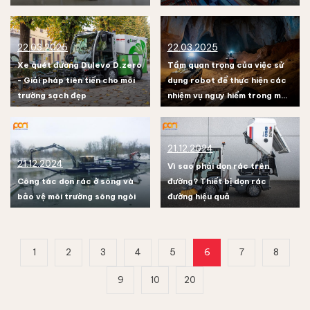
pháp nâng cao năng lực sản
xuất
22.03.2025
22.03.2025
Xe quét đường Dulevo D.zero
Tầm quan trọng của việc sử
- Giải pháp tiên tiến cho môi
dụng robot để thực hiện các
trường sạch đẹp
nhiệm vụ nguy hiểm trong môi
trường
21.12.2024
21.12.2024
Vì sao phải dọn rác trên
Công tác dọn rác ở sông và
đường? Thiết bị dọn rác
bảo vệ môi trường sông ngòi
đường hiệu quả
1
2
3
4
5
6
7
8
9
10
20