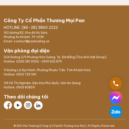
Công Ty Cổ Phần Thương Mại Pan
HOTLINE: (84-28) 3840 2222
142 đường B2, Khu đô thị Sala,
Phường An Khánh, TP. HCM
Email: contact@pantrading.vn
Văn phòng đại diện
324 Đường 2/9 Phường Hòa Cường, Tp. Đà Nẵng (Tòa nhà Việt Group)
Hotline:
0236 381 3333
-
0919 302 879
11 Đường Lê Đại Hành, Phường Phước Tiến, Tỉnh Khánh Hoà
Hotline:
0932 725 041
phone
116 Hồ Thị Nghiệm,
Đặc khu Phú Quốc
, tỉnh An Giang
Hotline:
0903 808511
Theo dõi chúng tôi
© 2021 Pan Trading (Công ty Cổ phần Thương mại Pan). All Rights Reserved.