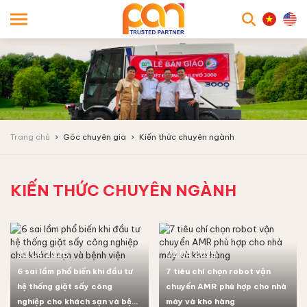
searc
Trang chủ
Góc chuyên gia
Kiến thức chuyên ngành
KIẾN THỨC CHUYÊN NGÀNH
02.04.2026
02.04.2026
6 sai lầm phổ biến khi đầu tư
7 tiêu chí chọn robot vận
hệ thống giặt sấy công
chuyển AMR phù hợp cho nhà
nghiệp cho khách sạn và bệnh
máy và kho hàng