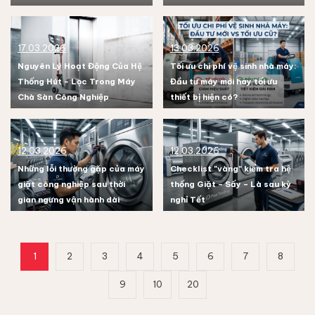
viện
17.03.2026
13.03.2026
Nguyên Lý Hoạt Động Của Hệ
Tối ưu chi phí vệ sinh nhà máy:
Thống Hút – Lọc Trong Máy
Đầu tư máy mới hay tối ưu
Chà Sàn Công Nghiệp
thiết bị hiện có?
12.03.2026
12.03.2026
Những lỗi thường gặp của máy
Checklist "vàng" kiểm tra hệ
giặt công nghiệp sau thời
thống Giặt – Sấy – Là sau kỳ
gian ngưng vận hành dài
nghỉ Tết
1
2
3
4
5
6
7
8
9
10
20