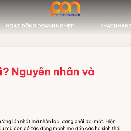
HOẠT ĐỘNG DOANH NGHIỆP
KHÁCH HÀN
 nghiệp Nilfisk
Sự kiện công ty
Dự án tiêu
ghiệp Fagor
Hoạt động đào tạo
Khách hàn
biển Hbarber
Thư viện
gì? Nguyên nhân và
 & Hóa chất
n
bảo dưỡng
rường lớn nhất mà nhân loại đang phải đối mặt. Hiện
cầu mà còn có tác động mạnh mẽ đến các hệ sinh thái,