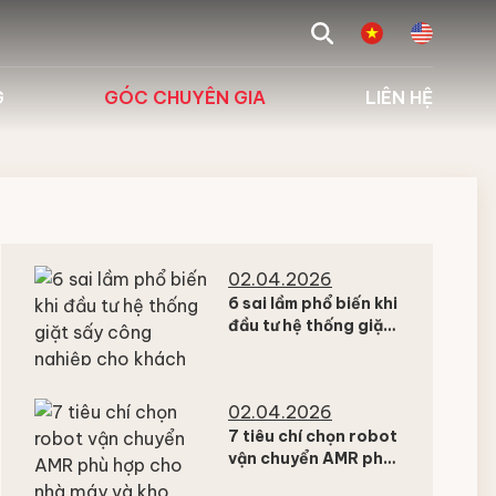
search
G
GÓC CHUYÊN GIA
LIÊN HỆ
 biểu
Tư vấn giải pháp
g
Kiến thức chuyên ngành
Hỏi đáp
02.04.2026
6 sai lầm phổ biến khi
đầu tư hệ thống giặt
sấy công nghiệp cho
khách sạn và bệnh
viện
02.04.2026
7 tiêu chí chọn robot
vận chuyển AMR phù
hợp cho nhà máy và