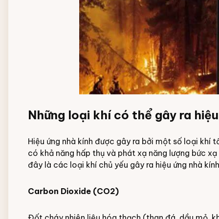
Những loại khí có thể gây ra hiệ
Hiệu ứng nhà kính được gây ra bởi một số loại khí t
có khả năng hấp thụ và phát xạ năng lượng bức xạ 
đây là các loại khí chủ yếu gây ra hiệu ứng nhà kính
Carbon Dioxide (CO2)
Đốt cháy nhiên liệu hóa thạch (than đá, dầu mỏ, k