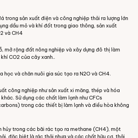
á trong sản xuất điện và công nghiệp thải ra lượng lớn
dụng dầu mỏ và khí đốt trong giao thông, sản xuất
CO2 và CH4
ỗ, mở rộng đất nông nghiệp và xây dựng đô thị làm
 khí CO2 của cây xanh..
a học và chăn nuôi gia súc tạo ra N2O và CH4.
uất công nghiệp như sản xuất xi măng, thép và hóa
nh khác. Sử dụng các chất làm lạnh như CFCs
arbons) trong các thiết bị làm lạnh và điều hòa không
hân hủy trong các bãi rác tạo ra methane (CH4), một
ải, đặc biệt là rác thải nhựa và các chất hữu cơ, thải