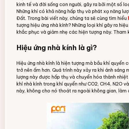
kinh tế và đời sống con người, gây ra bởi một số loạ
Đội ngũ nhân viên
Những khí có khả năng hấp thụ và phát xạ năng lượ
Đất. Trong bài viết này, chúng ta sẽ cùng tìm hiểu
tượng hiệu ứng nhà kính? Những loại khí gây ra hi
khắc phục và giảm nhẹ các hiện tượng này. Tham 
Hiệu ứng nhà kính là gì?
Hiệu ứng nhà kính là hiện tượng mà bầu khí quyển củ
trở nên ấm hơn. Quá trình này xảy ra khi ánh sáng
lượng này được hấp thụ và chuyển hóa thành nhiệt n
khí nhà kính trong khí quyển như CO2, CH4, N2O và 
này, không cho nó thoát ra ngoài không gian, làm