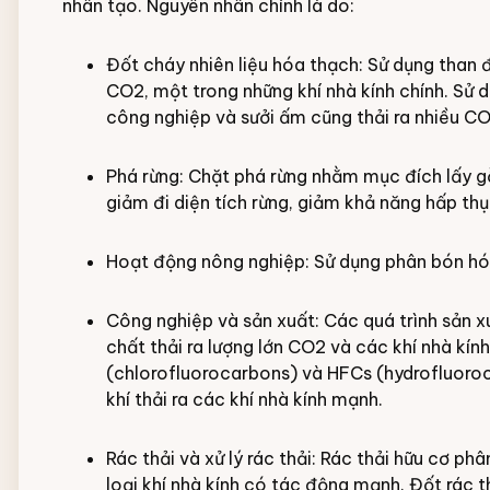
nhân tạo. Nguyên nhân chính là do:
Đốt cháy nhiên liệu hóa thạch: Sử dụng than đ
CO2, một trong những khí nhà kính chính. Sử 
công nghiệp và sưởi ấm cũng thải ra nhiều 
Phá rừng: Chặt phá rừng nhằm mục đích lấy g
giảm đi diện tích rừng, giảm khả năng hấp thụ
Hoạt động nông nghiệp: Sử dụng phân bón hó
Công nghiệp và sản xuất: Các quá trình sản x
chất thải ra lượng lớn CO2 và các khí nhà kí
(chlorofluorocarbons) và HFCs (hydrofluoroc
khí thải ra các khí nhà kính mạnh.
Rác thải và xử lý rác thải: Rác thải hữu cơ p
loại khí nhà kính có tác động mạnh. Đốt rác th