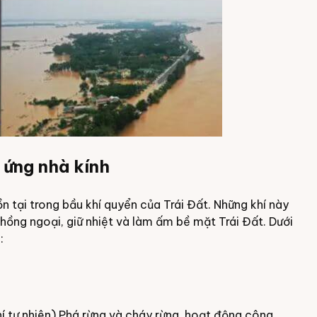
u ứng nhà kính
ồn tại trong bầu khí quyển của Trái Đất. Những khí này
hồng ngoại, giữ nhiệt và làm ấm bề mặt Trái Đất. Dưới
:
hí tự nhiên).Phá rừng và cháy rừng, hoạt động công