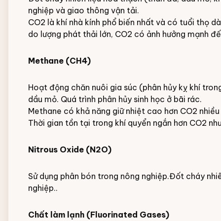
nghiệp và giao thông vận tải.
CO2 là khí nhà kính phổ biến nhất và có tuổi thọ 
do lượng phát thải lớn, CO2 có ảnh hưởng mạnh đến
Methane (CH4)
Hoạt động chăn nuôi gia súc (phân hủy kỵ khí trong
dầu mỏ. Quá trình phân hủy sinh học ở bãi rác.
Methane có khả năng giữ nhiệt cao hơn CO2 nhiều 
Thời gian tồn tại trong khí quyển ngắn hơn CO2 nh
Nitrous Oxide (N2O)
Sử dụng phân bón trong nông nghiệp.Đốt cháy nhiên
nghiệp..
Chất làm lạnh (Fluorinated Gases)