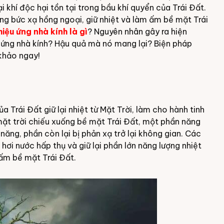
i khí độc hại tồn tại trong bầu khí quyển của Trái Đất.
ng bức xạ hồng ngoại, giữ nhiệt và làm ấm bề mặt Trái
hiệu ứng nhà kính là gì
? Nguyên nhân gây ra hiện
ệu ứng nhà kính? Hậu quả mà nó mang lại? Biện pháp
khảo ngay!
a Trái Đất giữ lại nhiệt từ Mặt Trời, làm cho hành tinh
 mặt trời chiếu xuống bề mặt Trái Đất, một phần năng
ăng, phần còn lại bị phản xạ trở lại không gian. Các
hơi nước hấp thụ và giữ lại phần lớn năng lượng nhiệt
 ấm bề mặt Trái Đất.