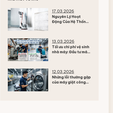
kho hàng
17.03.2026
Nguyên Lý Hoạt
Động Của Hệ Thống
Hút – Lọc Trong Máy
Chà Sàn Công
Nghiệp
13.03.2026
Tối ưu chi phí vệ sinh
nhà máy: Đầu tư máy
mới hay tối ưu thiết bị
hiện có?
12.03.2026
Những lỗi thường gặp
của máy giặt công
nghiệp sau thời gian
ngưng vận hành dài