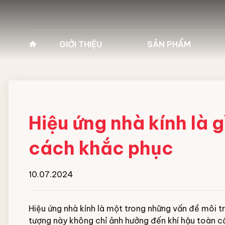
GIỚI THIỆU
SẢN PHẨM
Về Pan Trading
Máy vệ sinh công
Lịch sử hình thành
Máy giặt công n
Tầm nhìn - Sứ mệnh
Xe cào rác bãi 
Hiệu ứng nhà kính là 
Giá trị cốt lõi
Hóa chất vệ sinh
cách khắc phục
giặt Ecolab
Lĩnh vực kinh doanh
10.07.2024
Robot vận chuyể
Vì sao chọn chúng tôi
Xe chuyên dụng 
Hiệu ứng nhà kính là một trong những vấn đề môi t
Đối tác
tượng này không chỉ ảnh hưởng đến khí hậu toàn 
đường băng