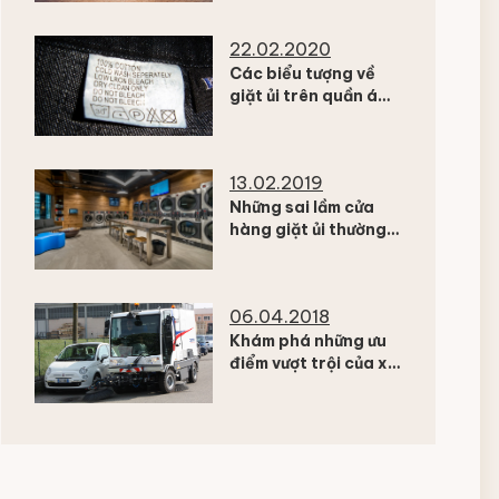
KHÁCH SẠN
22.02.2020
Các biểu tượng về
giặt ủi trên quần áo
có thể bạn chưa biết
13.02.2019
Những sai lầm cửa
hàng giặt ủi thường
mắc phải khi mới kinh
doanh
06.04.2018
Khám phá những ưu
điểm vượt trội của xe
quét đường Dulevo