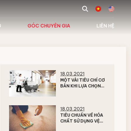
search
G
GÓC CHUYÊN GIA
LIÊN HỆ
 biểu
Tư vấn giải pháp
g
Kiến thức chuyên ngành
Hỏi đáp
18.03.2021
MỘT VÀI TIÊU CHÍ CƠ
BẢN KHI LỰA CHỌN
MÁY VỆ SINH CÔNG
NGHIỆP
18.03.2021
TIÊU CHUẨN VỀ HÓA
CHẤT SỬ DỤNG VỆ
SINH NHÀ HÀNG,