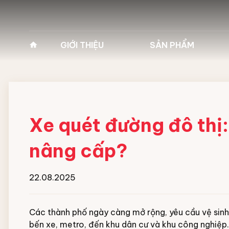
GIỚI THIỆU
SẢN PHẨM
Về Pan Trading
Máy vệ sinh công
Lịch sử hình thành
Máy giặt công n
Tầm nhìn - Sứ mệnh
Xe cào rác bãi 
Xe quét đường đô thị:
Giá trị cốt lõi
Hóa chất vệ sinh
nâng cấp?
giặt Ecolab
Lĩnh vực kinh doanh
22.08.2025
Robot vận chuyể
Vì sao chọn chúng tôi
Xe chuyên dụng 
Các thành phố ngày càng mở rộng, yêu cầu vệ sinh
Đối tác
bến xe, metro, đến khu dân cư và khu công nghiệp. 
đường băng