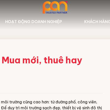
HOẠT ĐỘNG DOANH NGHIỆP
KHÁCH HÀN
 nghiệp Nilfisk
Sự kiện công ty
Dự án tiêu
ghiệp Fagor
Hoạt động đào tạo
Khách hàn
biển Hbarber
Thư viện
 Mua mới, thuê hay
 & Hóa chất
n
bảo dưỡng
 môi trường cũng cao hơn: từ đường phố, công viên,
Để duy trì môi trường sạch đẹp, thiết bị vệ sinh đô thị