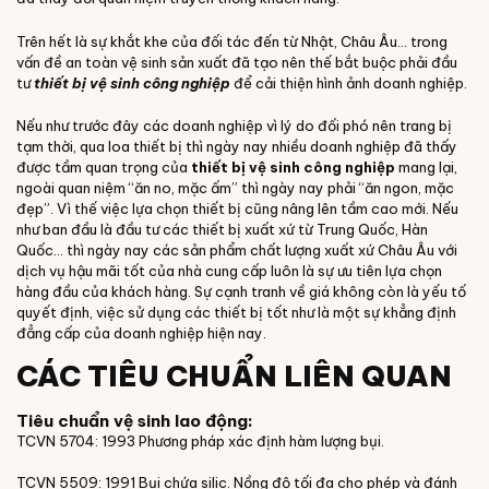
Trên hết là sự khắt khe của đối tác đến từ Nhật, Châu Âu… trong
vấn đề an toàn vệ sinh sản xuất đã tạo nên thế bắt buộc phải đầu
tư
thiết bị vệ sinh công nghiệp
để cải thiện hình ảnh doanh nghiệp.
Nếu như trước đây các doanh nghiệp vì lý do đối phó nên trang bị
tạm thời, qua loa thiết bị thì ngày nay nhiều doanh nghiệp đã thấy
được tầm quan trọng của
thiết bị vệ sinh công nghiệp
mang lại,
ngoài quan niệm “ăn no, mặc ấm” thì ngày nay phải “ăn ngon, mặc
đẹp”. Vì thế việc lựa chọn thiết bị cũng nâng lên tầm cao mới. Nếu
như ban đầu là đầu tư các thiết bị xuất xứ từ Trung Quốc, Hàn
Quốc… thì ngày nay các sản phẩm chất lượng xuất xứ Châu Âu với
dịch vụ hậu mãi tốt của nhà cung cấp luôn là sự ưu tiên lựa chọn
hàng đầu của khách hàng. Sự cạnh tranh về giá không còn là yếu tố
quyết định, việc sử dụng các thiết bị tốt như là một sự khẳng định
đẳng cấp của doanh nghiệp hiện nay.
CÁC TIÊU CHUẨN LIÊN QUAN
Tiêu chuẩn vệ sinh lao động:
TCVN 5704: 1993 Phương pháp xác định hàm lượng bụi.
TCVN 5509: 1991 Bụi chứa silic. Nồng độ tối đa cho phép và đánh