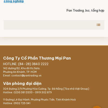
công nghiệp
Pan Trading
Jsc, tổng hợp
list
Công Ty Cổ Phần Thương Mại Pan
HOTLINE: (84-28) 3840 2222
142 đường B2, Khu đô thị Sala,
Phường An Khánh, TP. HCM
Email: contact@pantrading.vn
Văn phòng đại diện
324 Đường 2/9 Phường Hòa Cường, Tp. Đà Nẵng (Tòa nhà Việt Group)
Hotline:
0236 381 3333
-
0919 302 879
11 Đường Lê Đại Hành, Phường Phước Tiến, Tỉnh Khánh Hoà
Hotline:
0932 725 041