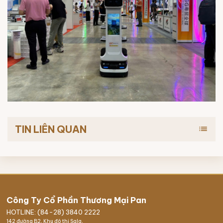
TIN LIÊN QUAN
list
Công Ty Cổ Phần Thương Mại Pan
HOTLINE: (84-28) 3840 2222
142 đường B2, Khu đô thị Sala,