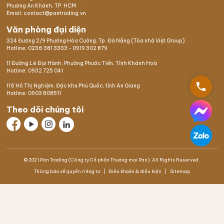
Phường An Khánh, TP. HCM
Email: contact@pantrading.vn
Văn phòng đại diện
324 Đường 2/9 Phường Hòa Cường, Tp. Đà Nẵng (Tòa nhà Việt Group)
Hotline:
0236 381 3333
-
0919 302 879
11 Đường Lê Đại Hành, Phường Phước Tiến, Tỉnh Khánh Hoà
Hotline:
0932 725 041
phone
116 Hồ Thị Nghiệm,
Đặc khu Phú Quốc
, tỉnh An Giang
Hotline:
0903 808511
Theo dõi chúng tôi
© 2021 Pan Trading (Công ty Cổ phần Thương mại Pan). All Rights Reserved.
Thông báo về quyền riêng tư
Điều khoản & điều kiện
Sitemap