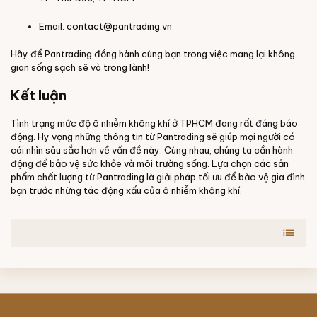
Email:
contact@pantrading.vn
Hãy để Pantrading đồng hành cùng bạn trong việc mang lại không
gian sống sạch sẽ và trong lành!
Kết luận
Tình trạng mức độ ô nhiễm không khí ở TPHCM đang rất đáng báo
động. Hy vọng những thông tin từ Pantrading sẽ giúp mọi người có
cái nhìn sâu sắc hơn về vấn đề này. Cùng nhau, chúng ta cần hành
động để bảo vệ sức khỏe và môi trường sống. Lựa chọn các sản
phẩm chất lượng từ Pantrading là giải pháp tối ưu để bảo vệ gia đình
bạn trước những tác động xấu của ô nhiễm không khí.
list