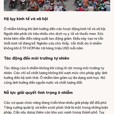
Hệ lụy kinh tế và xã hội
Ô nhiễm không khí ảnh hưởng đến các hoạt động kinh tế và xã hội.
Người dân phải chi tiêu nhiều cho dịch vụ y tế và thuốc men. Sức
khỏe kém dẫn đến năng suất lao động giảm. Điều này tạo ra tổn
thất kinh tế đáng kể. Nghiên cứu cho thấy, tổn thất do ô nhiễm
không khí ở TP.HCM lên tới hàng triệu USD mỗi năm.
Tác động đến môi trường tự nhiên
Tác động của ô nhiễm không khí cũng rõ rệt trong môi trường tự
nhiên. Các chỉ số chất lượng không khí vượt mức cho phép gây ảnh
hưởng đến hệ sinh thái. Ô nhiễm làm giảm sự đa dạng sinh học. Nó
cũng ảnh hưởng đến nguồn nước và chất lượng đất.
Nỗ lực giải quyết tình trạng ô nhiễm
Các cơ quan chức năng đang triển khai nhiều giải pháp để đối phó.
Tăng cường quản lý và kiểm soát phát thải là một trong những biện
pháp. Cần xây dựng thêm các khu vực xanh trong thành phố. Tuy