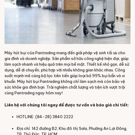
Máy hút bụi của Pantrading mang đến giải pháp vệ sinh tối ưu cho
gia đình và doanh nghiệp. Sản phẩm sở hữu công nghệ hiện đại, giúp
làm sạch nhanh và hiệu quả trên mọi bề mặt. Thiết kế nhỏ gọn, dễ sử
dụng, dễ di chuyển, phù hợp với nhiều không gian khác nhau. Công
suất mạnh mẽ cùng bộ lọc tiên tiến giúp loại bỏ 99% bụi bẩn và vi
khuẩn. Máy hút bụi Pantrading không chỉ làm sạch mà còn bảo vệ
sức khỏe gia đình bạn. Trải nghiệm chất lượng và tiện ích vượt trội
cùng Pantrading ngay hôm nay!
Liên hệ với chúng tôi ngay để được tư vấn và báo giá chi tiết:
HOTLINE: (84-28) 3840 2222
Địa chỉ: 142 đường B2, Khu đô thị Sala, Phường An Lợi Đông,
TP. Thủ Đức, TP. HCM