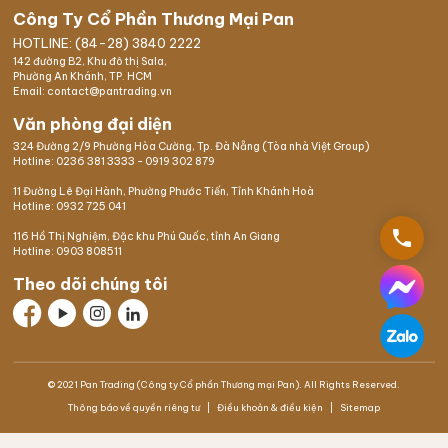
Công Ty Cổ Phần Thương Mại Pan
HOTLINE: (84-28) 3840 2222
142 đường B2, Khu đô thị Sala,
Phường An Khánh, TP. HCM
Email: contact@pantrading.vn
Văn phòng đại diện
324 Đường 2/9 Phường Hòa Cường, Tp. Đà Nẵng (Tòa nhà Việt Group)
Hotline:
0236 381 3333
-
0919 302 879
11 Đường Lê Đại Hành, Phường Phước Tiến, Tỉnh Khánh Hoà
Hotline:
0932 725 041
phone
116 Hồ Thị Nghiệm,
Đặc khu Phú Quốc
, tỉnh An Giang
Hotline:
0903 808511
Theo dõi chúng tôi
© 2021 Pan Trading (Công ty Cổ phần Thương mại Pan). All Rights Reserved.
Thông báo về quyền riêng tư
Điều khoản & điều kiện
Sitemap