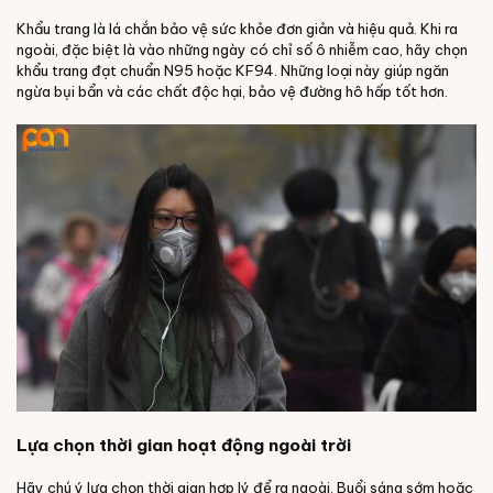
Khẩu trang là lá chắn bảo vệ sức khỏe đơn giản và hiệu quả. Khi ra
ngoài, đặc biệt là vào những ngày có chỉ số ô nhiễm cao, hãy chọn
khẩu trang đạt chuẩn N95 hoặc KF94. Những loại này giúp ngăn
ngừa bụi bẩn và các chất độc hại, bảo vệ đường hô hấp tốt hơn.
Lựa chọn thời gian hoạt động ngoài trời
Hãy chú ý lựa chọn thời gian hợp lý để ra ngoài. Buổi sáng sớm hoặc