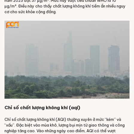
năm 2023 đạt 37 µg/m³. Mức này vượt tiêu chuẩn WHO là 10
µg/m³. Điều này cho thấy chất lượng không khí tiềm ẩn nhiều nguy
cơ cho sức khỏe cộng đồng.
Chỉ số chất lượng không khí (aqi)
Chỉ số chất lượng không khí (AQI) thường xuyên ở mức “kém” và
“xấu”. Đặc biệt vào mùa khô, lượng bụi mịn từ giao thông và công
nghiệp tăng cao. Vào những ngày cao điểm, AQI có thể vượt