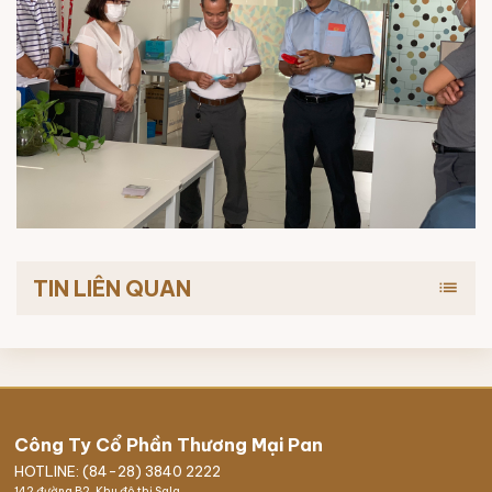
TIN LIÊN QUAN
list
Công Ty Cổ Phần Thương Mại Pan
HOTLINE: (84-28) 3840 2222
142 đường B2, Khu đô thị Sala,