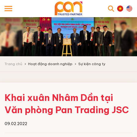
searc
Trang chủ
Hoạt động doanh nghiệp
Sự kiện công ty
Khai xuân Nhâm Dần tại
Văn phòng Pan Trading JSC
09.02.2022