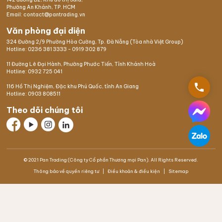
Phường An Khánh, TP. HCM
Email: contact@pantrading.vn
Văn phòng đại diện
324 Đường 2/9 Phường Hòa Cường, Tp. Đà Nẵng (Tòa nhà Việt Group)
Hotline:
0236 381 3333
-
0919 302 879
11 Đường Lê Đại Hành, Phường Phước Tiến, Tỉnh Khánh Hoà
Hotline:
0932 725 041
phone
116 Hồ Thị Nghiệm,
Đặc khu Phú Quốc
, tỉnh An Giang
Hotline:
0903 808511
Theo dõi chúng tôi
© 2021 Pan Trading (Công ty Cổ phần Thương mại Pan). All Rights Reserved.
Thông báo về quyền riêng tư
Điều khoản & điều kiện
Sitemap