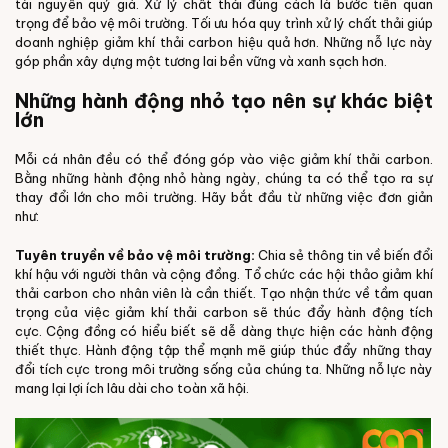
tài nguyên quý giá. Xử lý chất thải đúng cách là bước tiến quan
trọng để bảo vệ môi trường. Tối ưu hóa quy trình xử lý chất thải giúp
doanh nghiệp giảm khí thải carbon hiệu quả hơn. Những nỗ lực này
góp phần xây dựng một tương lai bền vững và xanh sạch hơn.
Những hành động nhỏ tạo nên sự khác biệt
lớn
Mỗi cá nhân đều có thể đóng góp vào việc giảm khí thải carbon.
Bằng những hành động nhỏ hàng ngày, chúng ta có thể tạo ra sự
thay đổi lớn cho môi trường. Hãy bắt đầu từ những việc đơn giản
như:
Tuyên truyền về bảo vệ môi trường:
Chia sẻ thông tin về biến đổi
khí hậu với người thân và cộng đồng. Tổ chức các hội thảo giảm khí
thải carbon cho nhân viên là cần thiết. Tạo nhận thức về tầm quan
trọng của việc giảm khí thải carbon sẽ thúc đẩy hành động tích
cực. Cộng đồng có hiểu biết sẽ dễ dàng thực hiện các hành động
thiết thực. Hành động tập thể mạnh mẽ giúp thúc đẩy những thay
đổi tích cực trong môi trường sống của chúng ta. Những nỗ lực này
mang lại lợi ích lâu dài cho toàn xã hội.