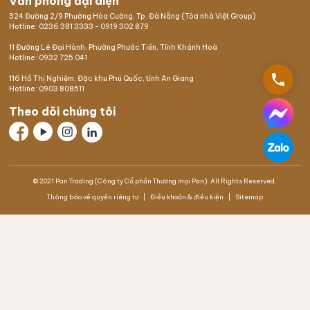
Văn phòng đại diện
324 Đường 2/9 Phường Hòa Cường, Tp. Đà Nẵng (Tòa nhà Việt Group)
Hotline:
0236 381 3333
-
0919 302 879
11 Đường Lê Đại Hành, Phường Phước Tiến, Tỉnh Khánh Hoà
Hotline:
0932 725 041
phone
116 Hồ Thị Nghiệm,
Đặc khu Phú Quốc
, tỉnh An Giang
Hotline:
0903 808511
Theo dõi chúng tôi
© 2021 Pan Trading (Công ty Cổ phần Thương mại Pan). All Rights Reserved.
Thông báo về quyền riêng tư
Điều khoản & điều kiện
Sitemap