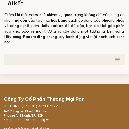
Lời kết
Giảm khí thải carbon là nhiệm vụ quan trọng không chỉ của từng cá
nhân mà còn của toàn xã hội. Bằng cách áp dụng các phương pháp
và công nghệ giảm thiểu carbon đã đề cập, bạn có thể góp phần
vào việc bảo vệ môi trường và xây dựng một tương lai bền vững.
Hãy cùng
Pantrading
chung tay hành động vì một hành tinh xanh
hơn!
list
Công Ty Cổ Phần Thương Mại Pan
HOTLINE: (84-28) 3840 2222
142 đường B2, Khu đô thị Sala,
Phường An Khánh, TP. HCM
Email: contact@pantrading.vn