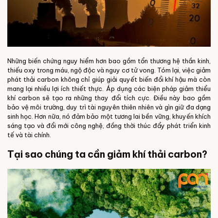
Những biến chứng nguy hiểm hơn bao gồm tổn thương hệ thần kinh,
thiếu oxy trong máu, ngộ độc và nguy cơ tử vong. Tóm lại, việc giảm
phát thải carbon không chỉ giúp giải quyết biến đổi khí hậu mà còn
mang lại nhiều lợi ích thiết thực. Áp dụng các biện pháp giảm thiểu
khí carbon sẽ tạo ra những thay đổi tích cực. Điều này bao gồm
bảo vệ môi trường, duy trì tài nguyên thiên nhiên và gìn giữ đa dạng
sinh học. Hơn nữa, nó đảm bảo một tương lai bền vững, khuyến khích
sáng tạo và đổi mới công nghệ, đồng thời thúc đẩy phát triển kinh
tế và tài chính.
Tại sao chúng ta cần giảm khí thải carbon?