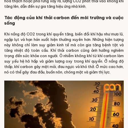
hóa thạch hoặc phá rừng xảy ra, lượng CO2 phát thải vào không khí
tăng lên, dẫn đến sự gia tăng hiệu ứng nhà kính.
Tác động của khí thải carbon đến môi trường và cuộc
sống
Khi nồng độ CO2 trong khí quyển tăng, biến đổi khí hậu như mưa lũ,
ngập lụt và hạn hán xuất hiện thường xuyên hơn. Những hiện tượng
này không chỉ làm suy giảm kinh tế mà còn gia tăng bệnh tật và
tăng nhiệt độ toàn cầu. Khí thải carbon cũng ảnh hưởng nghiêm
trọng đến sức khỏe con người. Ô nhiễm không khí từ khí carbon làm
suy yếu hệ hô hấp và giảm lượng oxy trong khí quyển. Ở nồng độ
thấp, khí carbon gây mệt mỏi, đau ngực và khó thở. Ở mức cao hơn,
nó có thể gây đau đầu, buồn nôn, chóng mặt và giảm thị lực.